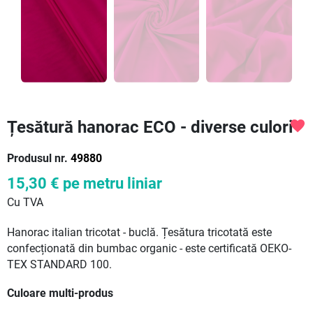
Țesătură hanorac ECO - diverse culori
favorite
Produsul nr.
49880
15,30 €
pe metru liniar
Cu TVA
Hanorac italian tricotat - buclă. Țesătura tricotată este
confecționată din bumbac organic - este certificată OEKO-
TEX STANDARD 100.
Culoare multi-produs