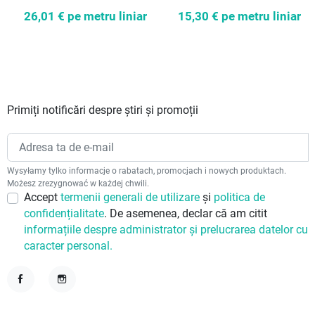
15,30 €
pe metru liniar
26,01 €
pe metru liniar
Primiți notificări despre știri și promoții
Wysyłamy tylko informacje o rabatach, promocjach i nowych produktach.
Możesz zrezygnować w każdej chwili.
Accept
termenii generali de utilizare
și
politica de
confidențialitate
. De asemenea, declar că am citit
informațiile despre administrator și prelucrarea datelor cu
caracter personal.
Facebook
Instagram