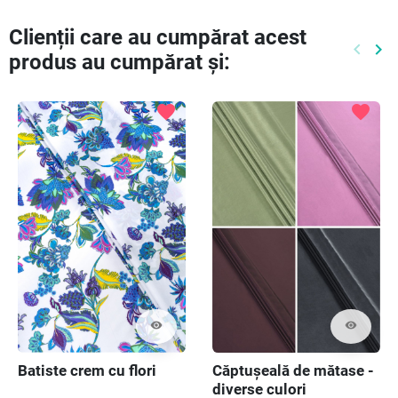
Clienții care au cumpărat acest
keyboard_arrow_left
keyboard_arrow_right
produs au cumpărat și:
Preced
Ur
favorite
favorite
visibility
visibility
Căptușeală de mătase -
Batiste crem cu flori
diverse culori