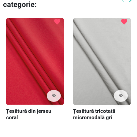
keyboard_arrow_left
keyboard_arrow_right
categorie:
Preced
Ur
favorite
favorite
visibility
visibility
Țesătură din jerseu
Țesătură tricotată
coral
micromodală gri
deschis