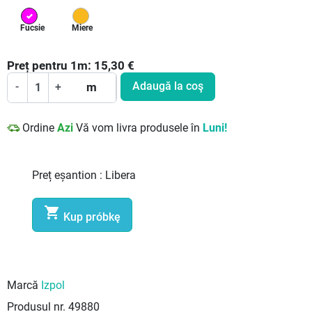
Fucsie
Miere
Preț pentru
1
m:
15,30
€
Adaugă la coş
-
+
m
Ordine
Azi
Vă vom livra produsele în
Luni!
Preț eșantion :
Libera

Kup próbkę
Marcă
Izpol
Produsul nr.
49880