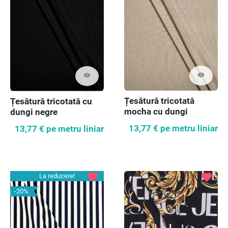
visibility
visibility
Țesătură tricotată
Țesătură tricotată cu
mocha cu dungi
dungi negre
13,77 €
pe metru liniar
13,77 €
pe metru liniar
favorite
favorite
La reducere!
-20%