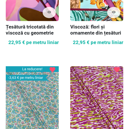
visibility
visibility
Țesătură tricotată din
Viscoză: flori și
viscoză cu geometrie
ornamente din țesături
colorată
tricotate
22,95 €
pe metru liniar
22,95 €
pe metru liniar
favorite
favorite
La reducere!
-3,63 €
pe metru liniar