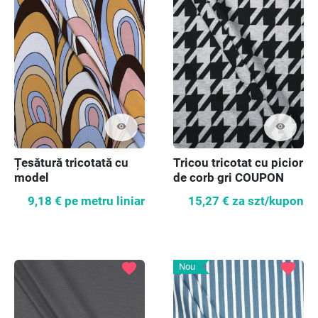
visibility
visibility
Țesătură tricotată cu
Tricou tricotat cu picior
model
de corb gri COUPON
120cm
9,18 €
pe metru liniar
15,27 €
za szt/kupon
favorite
favorite
Nou