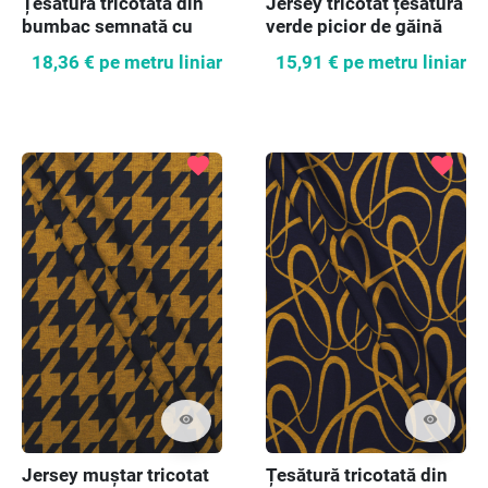
Țesătură tricotată din
Jersey tricotat țesătură
bumbac semnată cu
verde picior de găină
trandafiri
18,36 €
pe metru liniar
15,91 €
pe metru liniar
favorite
favorite
visibility
visibility
Jersey muștar tricotat
Țesătură tricotată din