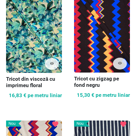
visibility
visibility
Tricot cu zigzag pe
Tricot din viscoză cu
fond negru
imprimeu floral
15,30 €
pe metru liniar
16,83 €
pe metru liniar
favorite
favorite
Nou
Nou