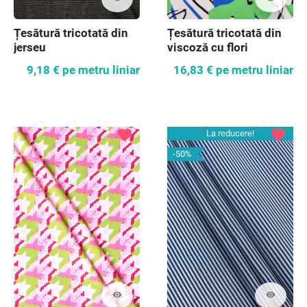
Țesătură tricotată din
Țesătură tricotată din
jerseu
viscoză cu flori
9,18 €
pe metru liniar
16,83 €
pe metru liniar
favorite
favorite
La reducere!
-50%
visibility
visibility