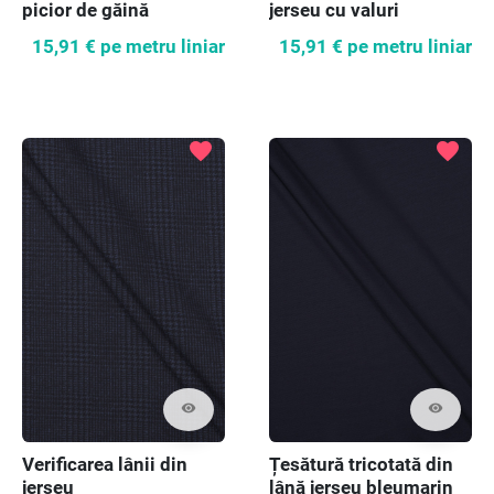
picior de găină
jerseu cu valuri
15,91 €
pe metru liniar
15,91 €
pe metru liniar
favorite
favorite
visibility
visibility
Verificarea lânii din
Țesătură tricotată din
jerseu
lână jerseu bleumarin