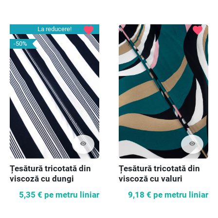
favorite
favorite
La reducere!
-50%
visibility
visibility
Țesătură tricotată din
Țesătură tricotată din
viscoză cu dungi
viscoză cu valuri
5,35 €
pe metru liniar
9,18 €
pe metru liniar