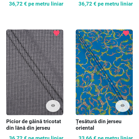
36,72 €
pe metru liniar
36,72 €
pe metru liniar
favorite
favorite
visibility
visibility
Picior de găină tricotat
Țesătură din jerseu
din lână din jerseu
oriental
36,72 €
pe metru liniar
33,66 €
pe metru liniar