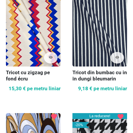
visibility
visibility
Tricot cu zigzag pe
Tricot din bumbac cu in
fond écru
în dungi bleumarin
15,30 €
pe metru liniar
9,18 €
pe metru liniar
favorite
favorite
La reducere!
-20%