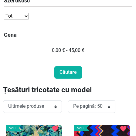
Szerokość
Cena
0,00 € - 45,00 €
Țesături tricotate cu model
favorite
favorite
Nou
Nou