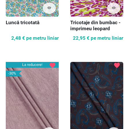
visibility
visibility
Luncă tricotată
Tricotaje din bumbac -
imprimeu leopard
colorat
2,48 €
pe metru liniar
22,95 €
pe metru liniar
favorite
favorite
La reducere!
-30%