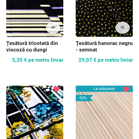
visibility
visibility
Țesătură tricotată din
Țesătură hanorac negru
viscoză cu dungi
- semnat
5,35 €
pe metru liniar
29,07 €
pe metru liniar
favorite
favorite
La reducere!
-50%