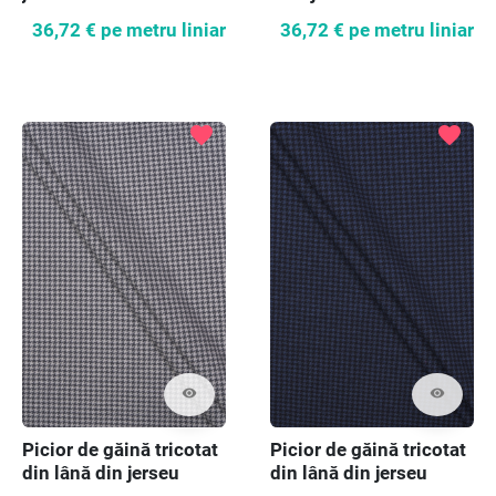
închis
36,72 €
pe metru liniar
36,72 €
pe metru liniar
favorite
favorite
visibility
visibility
Picior de găină tricotat
Picior de găină tricotat
din lână din jerseu
din lână din jerseu