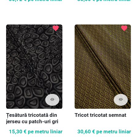
favorite
favorite
visibility
visibility
Țesătură tricotată din
Tricot tricotat semnat
jerseu cu patch-uri gri
15,30 €
pe metru liniar
30,60 €
pe metru liniar