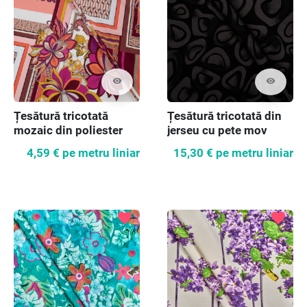
visibility
visibility
Țesătură tricotată
Țesătură tricotată din
mozaic din poliester
jerseu cu pete mov
4,59 €
pe metru liniar
15,30 €
pe metru liniar
favorite
favorite