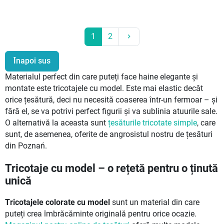
Următor
1
2
keyboard_arrow_right
Înapoi sus
Materialul perfect din care puteți face haine elegante și
montate este tricotajele cu model. Este mai elastic decât
orice țesătură, deci nu necesită coaserea într-un fermoar – și
fără el, se va potrivi perfect figurii și va sublinia atuurile sale.
O alternativă la aceasta sunt
țesăturile tricotate simple
, care
sunt, de asemenea, oferite de angrosistul nostru de țesături
din Poznań.
Tricotaje cu model – o rețetă pentru o ținută
unică
Tricotajele colorate cu model
sunt un material din care
puteți crea îmbrăcăminte originală pentru orice ocazie.