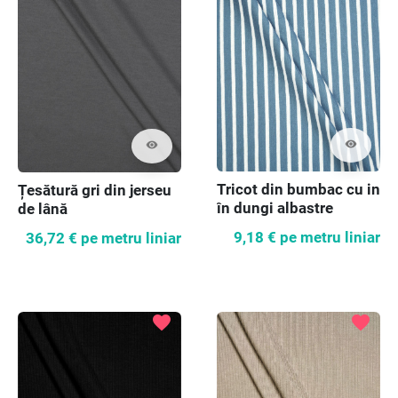
visibility
visibility
Tricot din bumbac cu in
Țesătură gri din jerseu
în dungi albastre
de lână
9,18 €
pe metru liniar
36,72 €
pe metru liniar
favorite
favorite