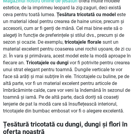
Magazinul nostru online de țesături
oferă multe modele
estetice, de la imprimeu leopard la zig-zaguri, deci există
ceva pentru toată lumea.
Țesătura tricotată cu model
este
un material ideal pentru crearea de haine unice, precum și
accesorii, cum ar fi genți de mână. Cel mai bine este să o
alegeți în funcție de preferințele și stilul dvs., precum și de
sezon și ocazie. De exemplu,
tricotajele florale
sunt un
material excelent pentru coaserea unei rochii ușoare, de zi cu
zi. În vara și primăvara, acest model este la modă aproape în
fiecare an.
Tricotajele cu dungi
vor fi potrivite pentru crearea
unui strat elegant pentru toamnă. Dungile verticale te vor
face să arăți și mai subțire în ele. Tricotajele cu buline, pe de
altă parte, vor fi un material excelent pentru articole de
îmbrăcăminte calde, care vor veni la îndemână în sezonul de
toamnă și iarnă. Pe de altă parte, dacă doriți să coaseți
lenjerie de pat la modă care să însuflețească interiorul,
tricotajele din bumbac embosat vor fi o alegere excelentă.
Țesătură tricotată cu dungi, dungi și flori în
oferta noastră