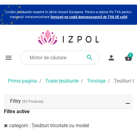
Livrăm produsele noastre în țările Uniunii Europene. Pentru a obține 0% TVA pentru
tranzacții intracomunitare
furnizați-ne codul dumneavoastră de TVA UE valid
0

menu
person
shopping_basket
Prima pagina
Toate țesăturile
Tricotaje
Țesături tr
Filtry
(83 Produse)
Filtre active
categorii : Țesături tricotate cu model