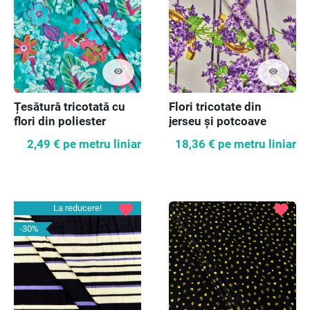
visibility
visibility
Țesătură tricotată cu
Flori tricotate din
flori din poliester
jerseu și potcoave
2,49 €
pe metru liniar
18,36 €
pe metru liniar
favorite
favorite
La reducere!
-30%