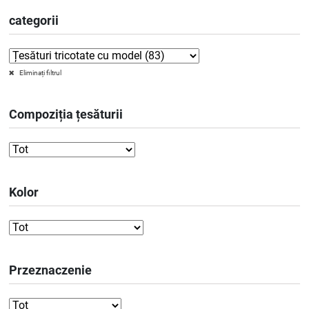
categorii
Eliminați filtrul
Compoziția țesăturii
Kolor
Przeznaczenie