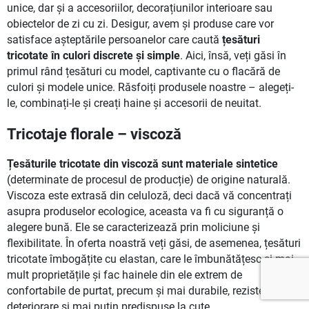
unice, dar și a accesoriilor, decorațiunilor interioare sau
obiectelor de zi cu zi. Desigur, avem și produse care vor
satisface așteptările persoanelor care caută
țesături
tricotate în culori discrete și simple
. Aici, însă, veți găsi în
primul rând țesături cu model, captivante cu o flacără de
culori și modele unice. Răsfoiți produsele noastre – alegeți-
le, combinați-le și creați haine și accesorii de neuitat.
Tricotaje florale – viscoză
Țesăturile tricotate din viscoză sunt materiale sintetice
(determinate de procesul de producție) de origine naturală.
Viscoza este extrasă din celuloză, deci dacă vă concentrați
asupra produselor ecologice, aceasta va fi cu siguranță o
alegere bună. Ele se caracterizează prin moliciune și
flexibilitate. În oferta noastră veți găsi, de asemenea, țesături
tricotate îmbogățite cu elastan, care le îmbunătățesc și mai
mult proprietățile și fac hainele din ele extrem de
confortabile de purtat, precum și mai durabile, rezistente la
deteriorare și mai puțin predispuse la cute.