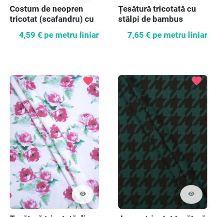
Costum de neopren
Țesătură tricotată cu
tricotat (scafandru) cu
stâlpi de bambus
flori
4,59 €
pe metru liniar
7,65 €
pe metru liniar
favorite
favorite
visibility
visibility