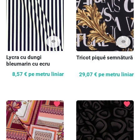
visibility
visibility
Lycra cu dungi
Tricot piqué semnătură
bleumarin cu ecru
8,57 €
pe metru liniar
29,07 €
pe metru liniar
favorite
favorite