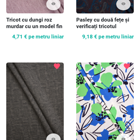
visibility
visibility
Tricot cu dungi roz
Pasley cu două fețe și
murdar cu un model fin
verificați tricotul
4,71 €
pe metru liniar
9,18 €
pe metru liniar
favorite
favorite
visibility
visibility