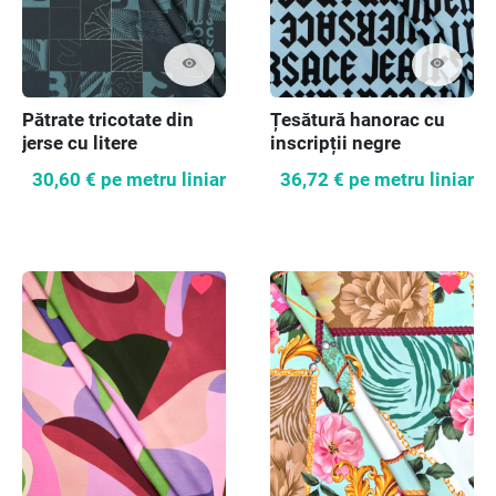
visibility
visibility
Pătrate tricotate din
Țesătură hanorac cu
jerse cu litere
inscripții negre
30,60 €
pe metru liniar
36,72 €
pe metru liniar
favorite
favorite