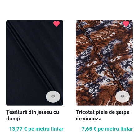
favorite
favorite
visibility
visibility
Țesătură din jerseu cu
Tricotat piele de șarpe
dungi
de viscoză
13,77 €
pe metru liniar
7,65 €
pe metru liniar