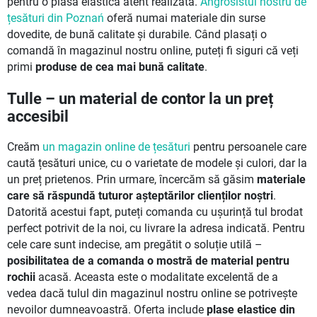
pentru o plasă elastică atent realizată.
Angrosistul nostru de
țesături din Poznań
oferă numai materiale din surse
dovedite, de bună calitate și durabile. Când plasați o
comandă în magazinul nostru online, puteți fi siguri că veți
primi
produse de cea mai bună calitate
.
Tulle – un material de contor la un preț
accesibil
Creăm
un magazin online de țesături
pentru persoanele care
caută țesături unice, cu o varietate de modele și culori, dar la
un preț prietenos. Prin urmare, încercăm să găsim
materiale
care să răspundă tuturor așteptărilor clienților noștri
.
Datorită acestui fapt, puteți comanda cu ușurință tul brodat
perfect potrivit de la noi, cu livrare la adresa indicată. Pentru
cele care sunt indecise, am pregătit o soluție utilă –
posibilitatea de a comanda o mostră de material pentru
rochii
acasă. Aceasta este o modalitate excelentă de a
vedea dacă tulul din magazinul nostru online se potrivește
nevoilor dumneavoastră. Oferta include
plase elastice din