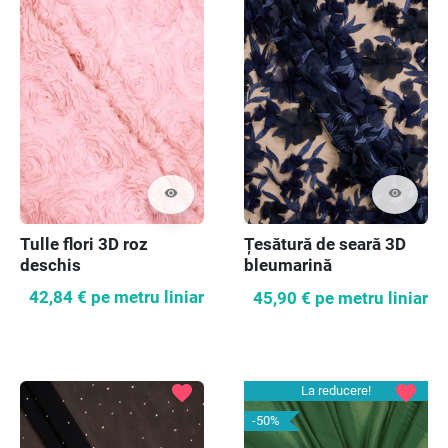
visibility
visibility
Tulle flori 3D roz
Țesătură de seară 3D
deschis
bleumarină
42,84 €
pe metru liniar
45,90 €
pe metru liniar
favorite
favorite
La reducere!
-50%