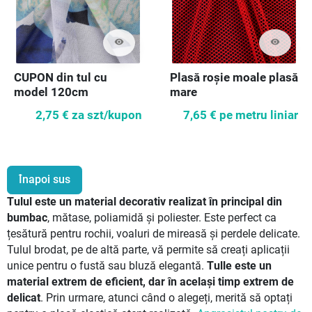
visibility
visibility
CUPON din tul cu
Plasă roșie moale plasă
model 120cm
mare
2,75 €
za szt/kupon
7,65 €
pe metru liniar
Înapoi sus
Tulul este un material decorativ realizat în principal din
bumbac
, mătase, poliamidă și poliester. Este perfect ca
țesătură pentru rochii, voaluri de mireasă și perdele delicate.
Tulul brodat, pe de altă parte, vă permite să creați aplicații
unice pentru o fustă sau bluză elegantă.
Tulle este un
material extrem de eficient, dar în același timp extrem de
delicat
. Prin urmare, atunci când o alegeți, merită să optați