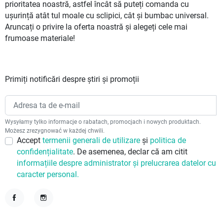
prioritatea noastră, astfel încât să puteți comanda cu
ușurință atât tul moale cu sclipici, cât și bumbac universal.
Aruncați o privire la oferta noastră și alegeți cele mai
frumoase materiale!
Primiți notificări despre știri și promoții
Wysyłamy tylko informacje o rabatach, promocjach i nowych produktach.
Możesz zrezygnować w każdej chwili.
Accept
termenii generali de utilizare
și
politica de
confidențialitate
. De asemenea, declar că am citit
informațiile despre administrator și prelucrarea datelor cu
caracter personal.
Facebook
Instagram