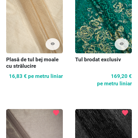
visibility
visibility
Plasă de tul bej moale
Tul brodat exclusiv
cu strălucire
16,83 €
pe metru liniar
169,20 €
pe metru liniar
favorite
favorite