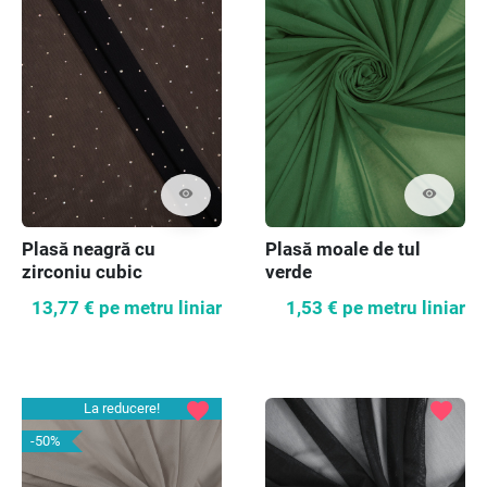
visibility
visibility
Plasă neagră cu
Plasă moale de tul
zirconiu cubic
verde
13,77 €
pe metru liniar
1,53 €
pe metru liniar
favorite
favorite
La reducere!
-50%