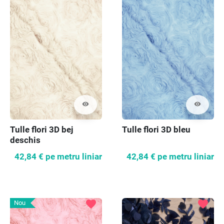
visibility
visibility
Tulle flori 3D bej
Tulle flori 3D bleu
deschis
42,84 €
pe metru liniar
42,84 €
pe metru liniar
favorite
favorite
Nou