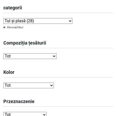
categorii
Eliminați filtrul
Compoziția țesăturii
Kolor
Przeznaczenie