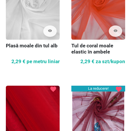
visibility
visibility
Plasă moale din tul alb
Tul de coral moale
elastic în ambele
direcții COUPON
2,29 €
pe metru liniar
2,29 €
za szt/kupon
100cm
favorite
favorite
La reducere!