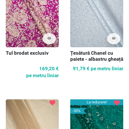
visibility
visibility
Tul brodat exclusiv
Țesătură Chanel cu
paiete - albastru gheață
169,20 €
91,79 €
pe metru liniar
pe metru liniar
favorite
favorite
La reducere!
-30%