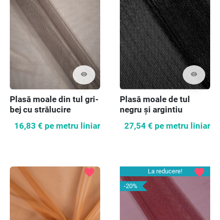
visibility
visibility
Plasă moale din tul gri-
Plasă moale de tul
bej cu strălucire
negru și argintiu
16,83 €
pe metru liniar
27,54 €
pe metru liniar
favorite
favorite
La reducere!
-20%