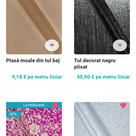
visibility
visibility
Plasă moale din tul bej
Tul decorat negru
plisat
9,18 €
pe metru liniar
45,90 €
pe metru liniar
favorite
favorite
La reducere!
-30%