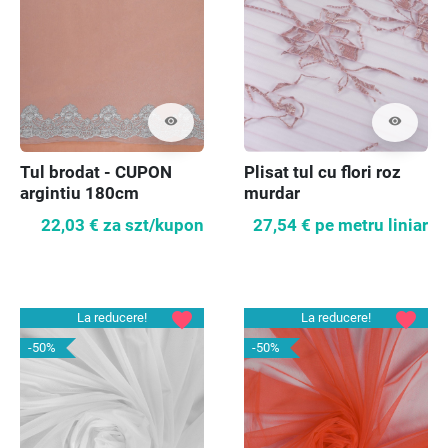
visibility
visibility
Tul brodat - CUPON
Plisat tul cu flori roz
argintiu 180cm
murdar
22,03 €
za szt/kupon
27,54 €
pe metru liniar
favorite
favorite
La reducere!
La reducere!
-50%
-50%