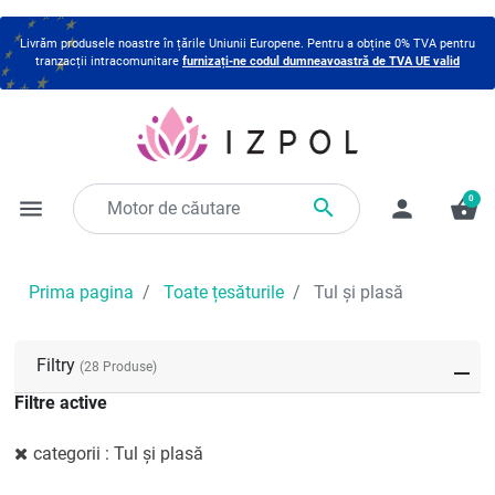
Livrăm produsele noastre în țările Uniunii Europene. Pentru a obține 0% TVA pentru
tranzacții intracomunitare
furnizați-ne codul dumneavoastră de TVA UE valid
0

menu
person
shopping_basket
Prima pagina
Toate țesăturile
Tul și plasă
Filtry
(28 Produse)
Filtre active
categorii : Tul și plasă