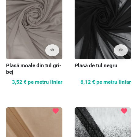
visibility
visibility
Plasă moale din tul gri-
Plasă de tul negru
bej
3,52 €
pe metru liniar
6,12 €
pe metru liniar
favorite
favorite