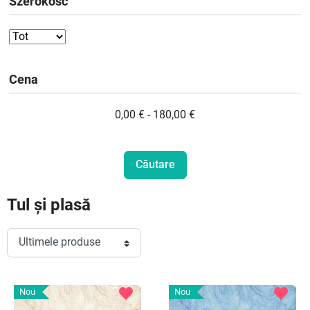
Szerokość
Cena
0,00 € - 180,00 €
Tul și plasă
favorite
favorite
Nou
Nou