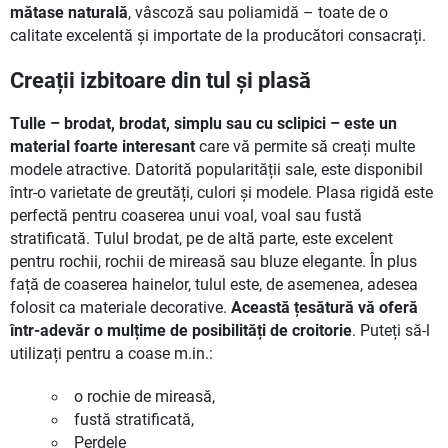
mătase naturală
, vâscoză sau poliamidă – toate de o
calitate excelentă și importate de la producători consacrați.
Creații izbitoare din tul și plasă
Tulle – brodat, brodat, simplu sau cu sclipici – este un
material foarte interesant
care vă permite să creați multe
modele atractive. Datorită popularității sale, este disponibil
într-o varietate de greutăți, culori și modele. Plasa rigidă este
perfectă pentru coaserea unui voal, voal sau fustă
stratificată. Tulul brodat, pe de altă parte, este excelent
pentru rochii, rochii de mireasă sau bluze elegante. În plus
față de coaserea hainelor, tulul este, de asemenea, adesea
folosit ca materiale decorative.
Această țesătură vă oferă
într-adevăr o mulțime de posibilități de croitorie
. Puteți să-l
utilizați pentru a coase m.in.:
o rochie de mireasă,
fustă stratificată,
Perdele