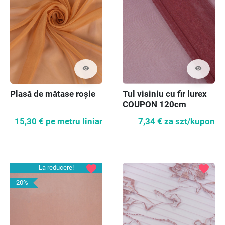
visibility
visibility
Plasă de mătase roșie
Tul visiniu cu fir lurex
COUPON 120cm
15,30 €
pe metru liniar
7,34 €
za szt/kupon
favorite
favorite
La reducere!
-20%