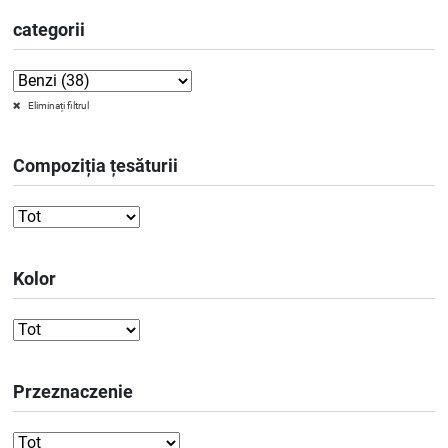
categorii
Eliminați filtrul
Compoziția țesăturii
Kolor
Przeznaczenie