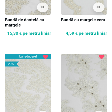
visibility
visibility
Bandă de dantelă cu
Bandă cu margele ecru
margele
15,30 €
pe metru liniar
4,59 €
pe metru liniar
favorite
favorite
La reducere!
-20%