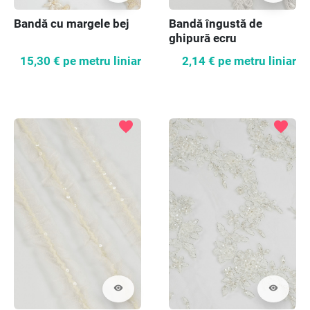
Bandă cu margele bej
Bandă îngustă de
ghipură ecru
15,30 €
pe metru liniar
2,14 €
pe metru liniar
favorite
favorite
visibility
visibility