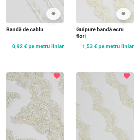
visibility
visibility
Bandă de cablu
Guipure bandă ecru
flori
0,92 €
pe metru liniar
1,53 €
pe metru liniar
favorite
favorite