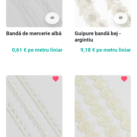
visibility
visibility
Bandă de mercerie albă
Guipure bandă bej -
argintiu
0,61 €
pe metru liniar
9,18 €
pe metru liniar
favorite
favorite