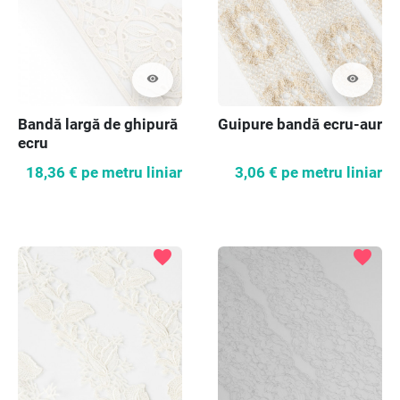
visibility
visibility
Bandă largă de ghipură
Guipure bandă ecru-aur
ecru
18,36 €
pe metru liniar
3,06 €
pe metru liniar
favorite
favorite