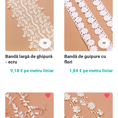
visibility
visibility
Bandă largă de ghipură
Bandă de guipure cu
- ecru
flori
9,18 €
pe metru liniar
1,84 €
pe metru liniar
favorite
favorite