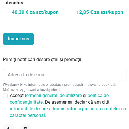
deschis
40,39 €
za szt/kupon
12,85 €
za szt/kupon
Înapoi sus
Primiți notificări despre știri și promoții
Wysyłamy tylko informacje o rabatach, promocjach i nowych produktach.
Możesz zrezygnować w każdej chwili.
Accept
termenii generali de utilizare
și
politica de
confidențialitate
. De asemenea, declar că am citit
informațiile despre administrator și prelucrarea datelor cu
caracter personal.