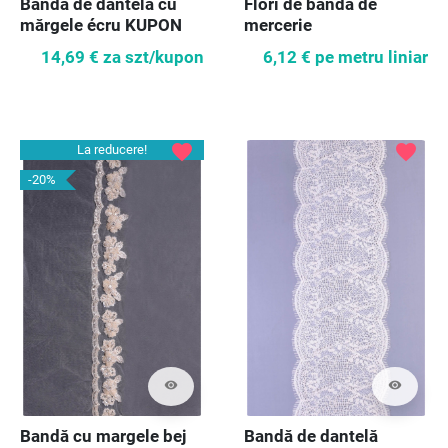
Bandă de dantelă cu
Flori de bandă de
mărgele écru KUPON
mercerie
120cm
14,69 €
za szt/kupon
6,12 €
pe metru liniar
favorite
favorite
La reducere!
-20%
visibility
visibility
Bandă cu margele bej
Bandă de dantelă