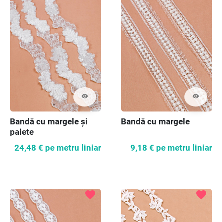
visibility
visibility
Bandă cu margele și
Bandă cu margele
paiete
24,48 €
pe metru liniar
9,18 €
pe metru liniar
favorite
favorite