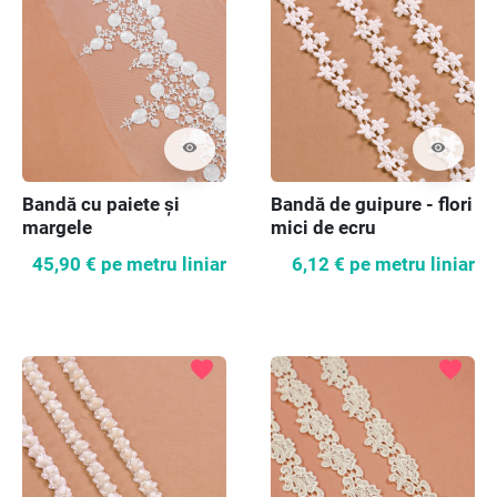
visibility
visibility
Bandă cu paiete și
Bandă de guipure - flori
margele
mici de ecru
45,90 €
pe metru liniar
6,12 €
pe metru liniar
favorite
favorite