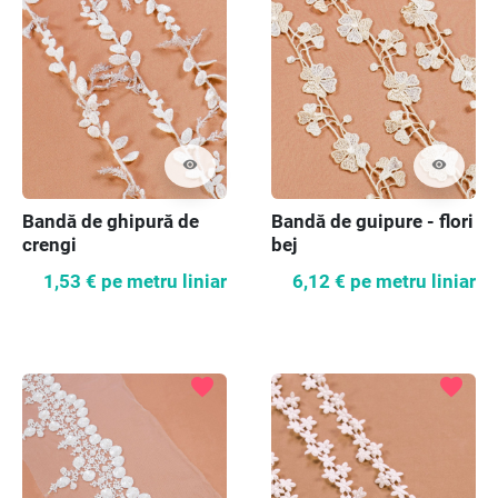
visibility
visibility
Bandă de ghipură de
Bandă de guipure - flori
crengi
bej
1,53 €
pe metru liniar
6,12 €
pe metru liniar
favorite
favorite