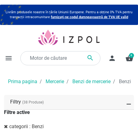
Livrăm produsele noastre în țările Uniunii Europene. Pentru a obține 0% TVA pentru
tranzacții intracomunitare
furnizați-ne codul dumneavoastră de TVA UE valid
0

menu
person
shopping_basket
Prima pagina
Mercerie
Benzi de mercerie
Benzi
Filtry
(38 Produse)
Filtre active
categorii : Benzi