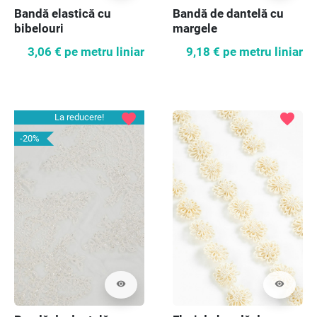
Bandă elastică cu
Bandă de dantelă cu
bibelouri
margele
3,06 €
pe metru liniar
9,18 €
pe metru liniar
favorite
favorite
La reducere!
-20%
visibility
visibility