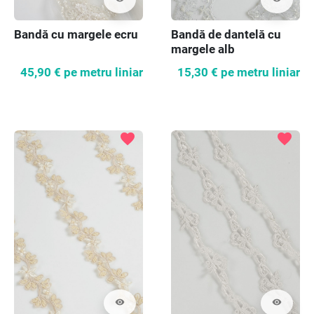
Bandă cu margele ecru
Bandă de dantelă cu
margele alb
45,90 €
pe metru liniar
15,30 €
pe metru liniar
favorite
favorite
visibility
visibility