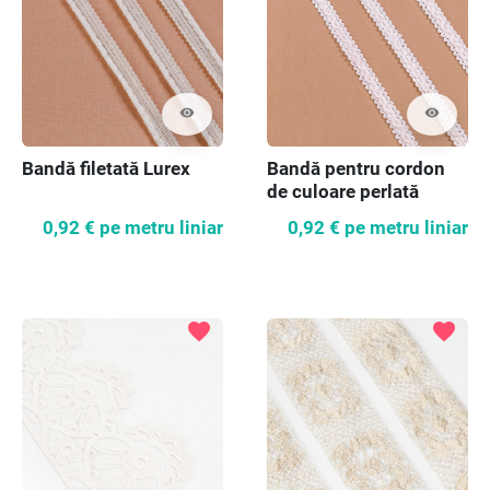
visibility
visibility
Bandă filetată Lurex
Bandă pentru cordon
de culoare perlată
0,92 €
pe metru liniar
0,92 €
pe metru liniar
favorite
favorite