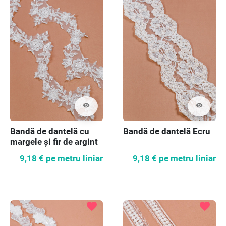
visibility
visibility
Bandă de dantelă cu
Bandă de dantelă Ecru
margele și fir de argint
9,18 €
pe metru liniar
9,18 €
pe metru liniar
favorite
favorite