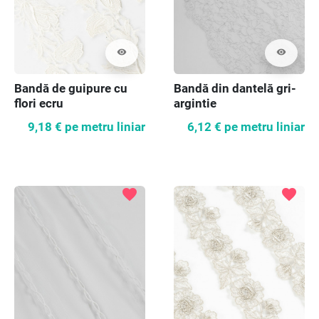
visibility
visibility
Bandă de guipure cu
Bandă din dantelă gri-
flori ecru
argintie
9,18 €
pe metru liniar
6,12 €
pe metru liniar
favorite
favorite