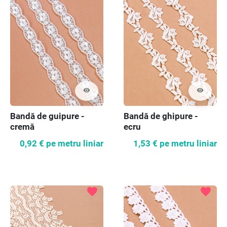
visibility
visibility
Bandă de guipure -
Bandă de ghipure -
cremă
ecru
0,92 €
pe metru liniar
1,53 €
pe metru liniar
favorite
favorite