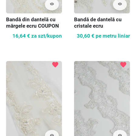
visibility
visibility
Bandă din dantelă cu
Bandă de dantelă cu
mărgele ecru COUPON
cristale ecru
170 cm
16,64 €
za szt/kupon
30,60 €
pe metru liniar
favorite
favorite
visibility
visibility