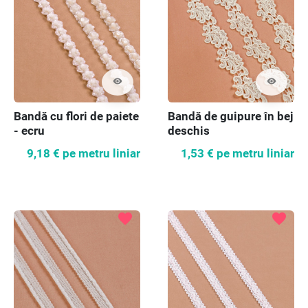
visibility
visibility
Bandă cu flori de paiete
Bandă de guipure în bej
- ecru
deschis
9,18 €
pe metru liniar
1,53 €
pe metru liniar
favorite
favorite