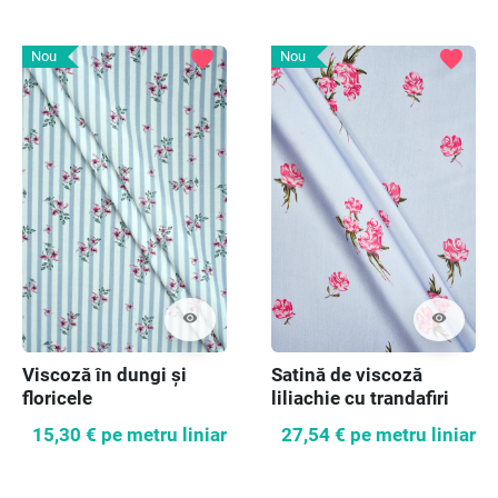
favorite
favorite
Nou
Nou
visibility
visibility
Viscoză în dungi și
Satină de viscoză
floricele
liliachie cu trandafiri
15,30 €
pe metru liniar
27,54 €
pe metru liniar