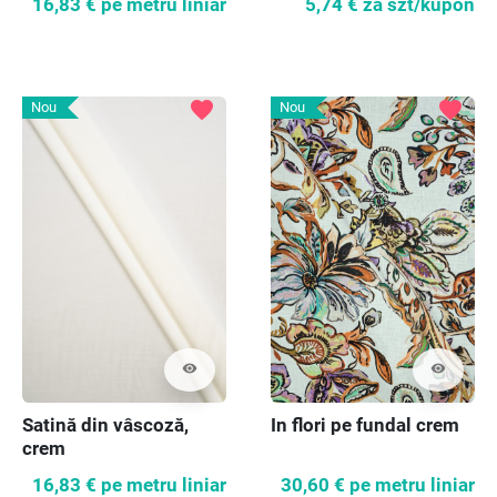
16,83 €
pe metru liniar
5,74 €
za szt/kupon
favorite
favorite
Nou
Nou
visibility
visibility
In flori pe fundal crem
Satină din vâscoză,
crem
30,60 €
pe metru liniar
16,83 €
pe metru liniar