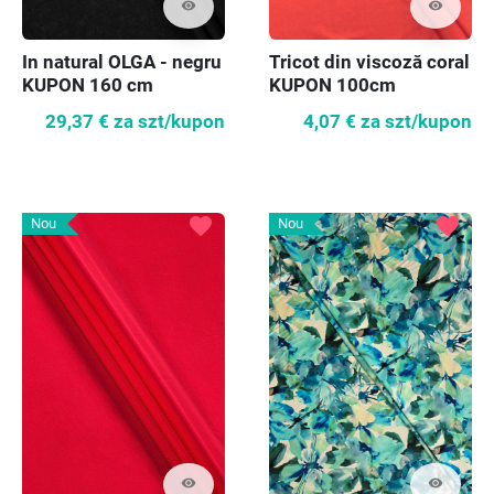
visibility
visibility
In natural OLGA - negru
Tricot din viscoză coral
KUPON 160 cm
KUPON 100cm
29,37 €
za szt/kupon
4,07 €
za szt/kupon
favorite
favorite
Nou
Nou
visibility
visibility