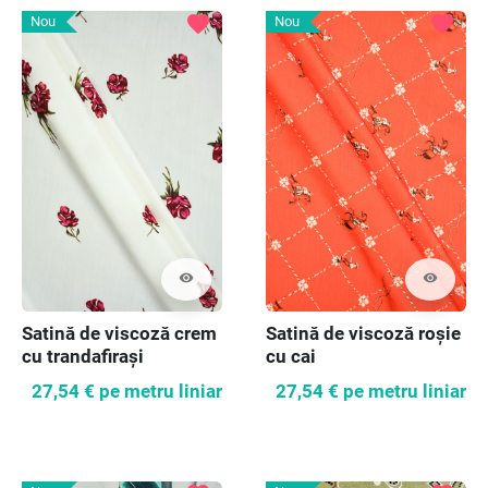
favorite
favorite
Nou
Nou
visibility
visibility
Satină de viscoză crem
Satină de viscoză roșie
cu trandafirași
cu cai
27,54 €
pe metru liniar
27,54 €
pe metru liniar