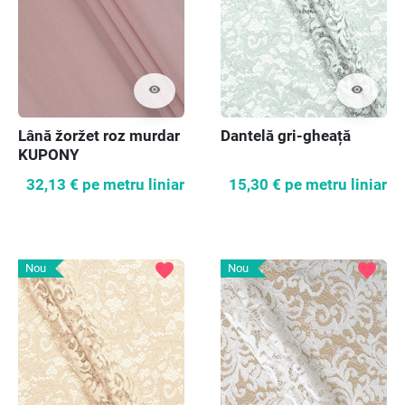
visibility
visibility
Lână žoržet roz murdar
Dantelă gri-gheață
KUPONY
32,13 €
pe metru liniar
15,30 €
pe metru liniar
favorite
favorite
Nou
Nou