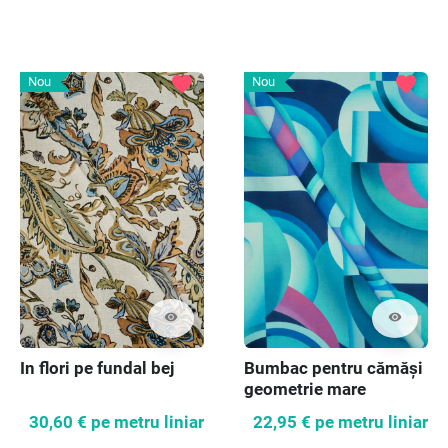
favorite
favorite
Nou
Nou
visibility
visibility
In flori pe fundal bej
Bumbac pentru cămăși
geometrie mare
30,60 €
pe metru liniar
22,95 €
pe metru liniar