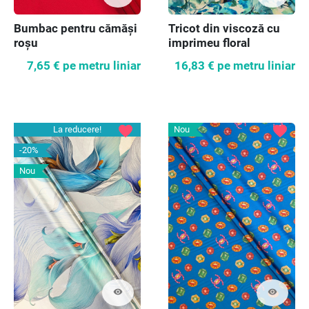
Bumbac pentru cămăși
Tricot din viscoză cu
roșu
imprimeu floral
7,65 €
pe metru liniar
16,83 €
pe metru liniar
favorite
favorite
La reducere!
Nou
-20%
Nou
visibility
visibility