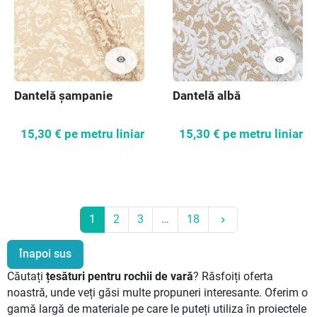
visibility
visibility
Dantelă șampanie
Dantelă albă
15,30 €
pe metru liniar
15,30 €
pe metru liniar
Următor
1
2
3
…
18
keyboard_arrow_right
Înapoi sus
Căutați
țesături pentru rochii de vară
? Răsfoiți oferta
noastră, unde veți găsi multe propuneri interesante. Oferim o
gamă largă de materiale pe care le puteți utiliza în proiectele