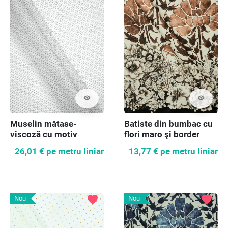
visibility
visibility
Muselin mătase-
Batiste din bumbac cu
viscoză cu motiv
flori maro şi border
geometric
26,01 €
pe metru liniar
13,77 €
pe metru liniar
favorite
favorite
Nou
Nou