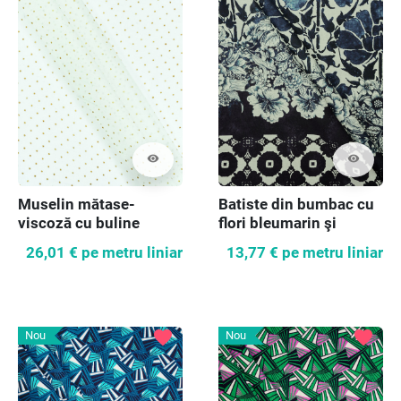
visibility
visibility
Muselin mătase-
Batiste din bumbac cu
viscoză cu buline
flori bleumarin şi
border
26,01 €
pe metru liniar
13,77 €
pe metru liniar
favorite
favorite
Nou
Nou