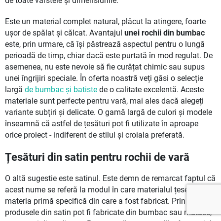
de toate vârstele și dimensiunile.
Este un material complet natural, plăcut la atingere, foarte
ușor de spălat și călcat. Avantajul
unei rochii din bumbac
este, prin urmare, că își păstrează aspectul pentru o lungă
perioadă de timp, chiar dacă este purtată în mod regulat. De
asemenea, nu este nevoie să fie curățat chimic sau supus
unei îngrijiri speciale. În oferta noastră veți găsi o selecție
largă
de bumbac și batiste
de o calitate excelentă. Aceste
materiale sunt perfecte pentru vară, mai ales dacă alegeți
variante subțiri și delicate. O gamă largă de culori și modele
înseamnă că astfel de țesături pot fi utilizate în aproape
orice proiect - indiferent de stilul și croiala preferată.
Țesături din satin pentru rochii de vară
O altă sugestie este satinul. Este demn de remarcat faptul că
acest nume se referă la modul în care materialul țese, nu la
materia primă specifică din care a fost fabricat. Prin urmare,
produsele din satin pot fi fabricate din bumbac sau mătase,