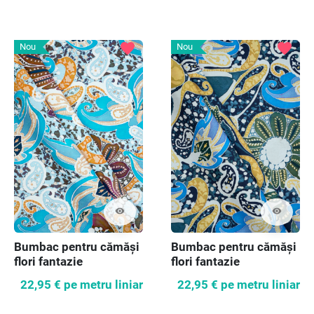
favorite
favorite
Nou
Nou
visibility
visibility
Bumbac pentru cămăși
Bumbac pentru cămăși
flori fantazie
flori fantazie
22,95 €
pe metru liniar
22,95 €
pe metru liniar