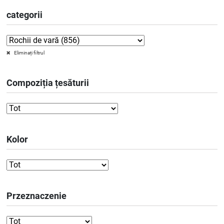
categorii
Eliminați filtrul
Compoziția țesăturii
Kolor
Przeznaczenie