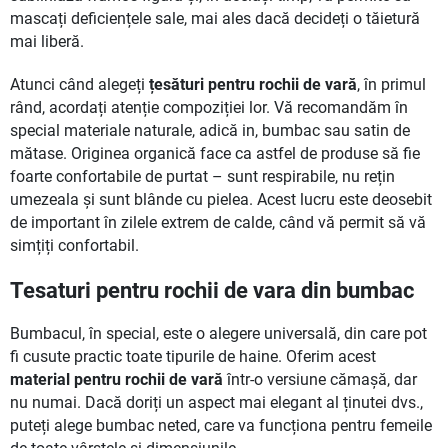
mascați deficiențele sale, mai ales dacă decideți o tăietură
mai liberă.
Atunci când alegeți
țesături pentru rochii de vară
, în primul
rând, acordați atenție compoziției lor. Vă recomandăm în
special materiale naturale, adică in, bumbac sau satin de
mătase. Originea organică face ca astfel de produse să fie
foarte confortabile de purtat – sunt respirabile, nu rețin
umezeala și sunt blânde cu pielea. Acest lucru este deosebit
de important în zilele extrem de calde, când vă permit să vă
simțiți confortabil.
Tesaturi pentru rochii de vara din bumbac
Bumbacul, în special, este o alegere universală, din care pot
fi cusute practic toate tipurile de haine. Oferim acest
material pentru rochii de vară
într-o versiune cămașă, dar
nu numai. Dacă doriți un aspect mai elegant al ținutei dvs.,
puteți alege bumbac neted, care va funcționa pentru femeile