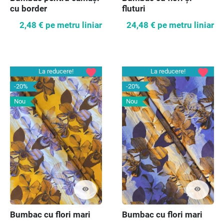
cu border
fluturi
2,48 €
pe metru liniar
24,48 €
pe metru liniar
favorite
favorite
La reducere!
La reducere!
-20%
-20%
Nou
Nou
visibility
visibility
Bumbac cu flori mari
Bumbac cu flori mari