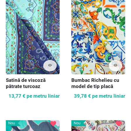
visibility
visibility
Satină de viscoză
Bumbac Richelieu cu
pătrate turcoaz
model de tip placă
13,77 €
pe metru liniar
39,78 €
pe metru liniar
favorite
favorite
Nou
Nou