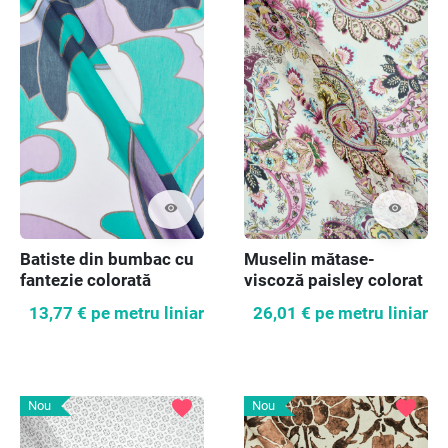
visibility
visibility
Batiste din bumbac cu
Muselin mătase-
fantezie colorată
viscoză paisley colorat
13,77 €
pe metru liniar
26,01 €
pe metru liniar
favorite
favorite
Nou
Nou