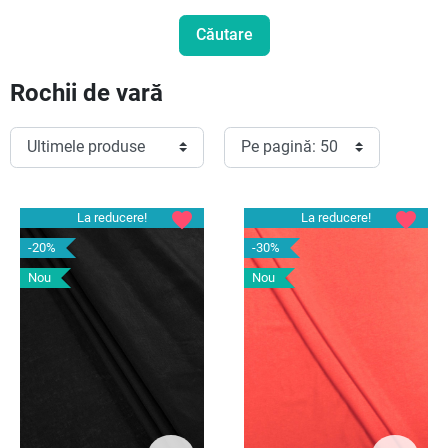
Rochii de vară
favorite
favorite
La reducere!
La reducere!
-20%
-30%
Nou
Nou