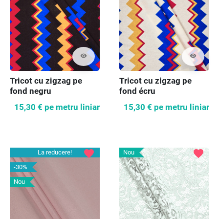
visibility
visibility
Tricot cu zigzag pe
Tricot cu zigzag pe
fond negru
fond écru
15,30 €
pe metru liniar
15,30 €
pe metru liniar
favorite
favorite
La reducere!
Nou
-30%
Nou