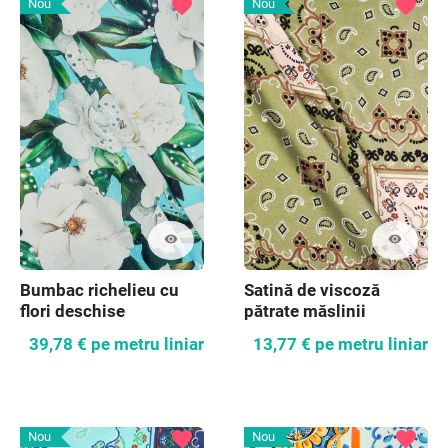
favorite
favorite
Nou
Nou
visibility
visibility
Bumbac richelieu cu
Satină de viscoză
flori deschise
pătrate măslinii
39,78 €
pe metru liniar
13,77 €
pe metru liniar
favorite
favorite
Nou
Nou