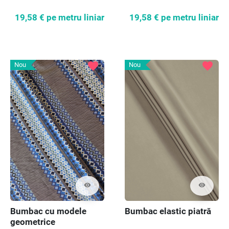
19,58 €
pe metru liniar
19,58 €
pe metru liniar
favorite
favorite
Nou
Nou
visibility
visibility
Bumbac cu modele
Bumbac elastic piatră
geometrice