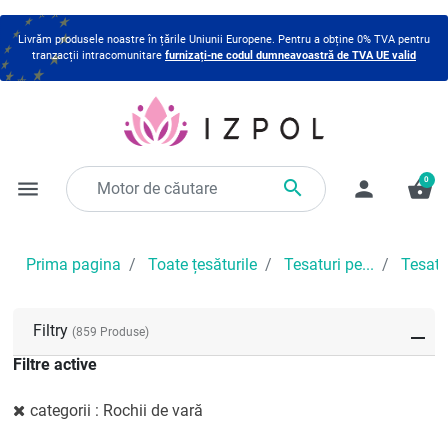
Livrăm produsele noastre în țările Uniunii Europene. Pentru a obține 0% TVA pentru
tranzacții intracomunitare
furnizați-ne codul dumneavoastră de TVA UE valid
0

menu
person
shopping_basket
Prima pagina
Toate țesăturile
Tesaturi pe...
Tesatu
Filtry
(859 Produse)
Filtre active
categorii : Rochii de vară