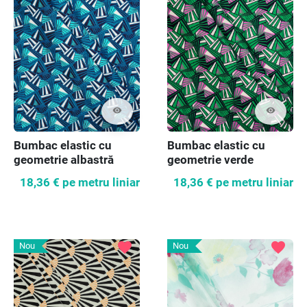
visibility
visibility
Bumbac elastic cu
Bumbac elastic cu
geometrie albastră
geometrie verde
18,36 €
pe metru liniar
18,36 €
pe metru liniar
favorite
favorite
Nou
Nou