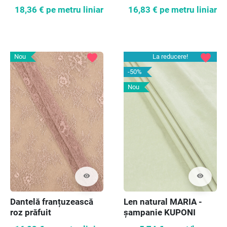
18,36 €
pe metru liniar
16,83 €
pe metru liniar
favorite
favorite
Nou
La reducere!
-50%
Nou
visibility
visibility
Dantelă franțuzească
Len natural MARIA -
roz prăfuit
șampanie KUPONI