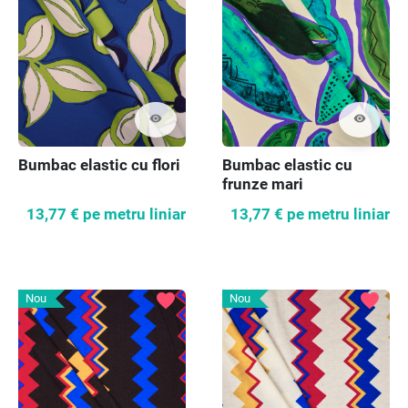
visibility
visibility
Bumbac elastic cu flori
Bumbac elastic cu
frunze mari
13,77 €
pe metru liniar
13,77 €
pe metru liniar
favorite
favorite
Nou
Nou