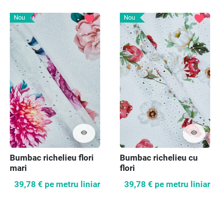
favorite
favorite
Nou
Nou
visibility
visibility
Bumbac richelieu flori
Bumbac richelieu cu
mari
flori
39,78 €
pe metru liniar
39,78 €
pe metru liniar