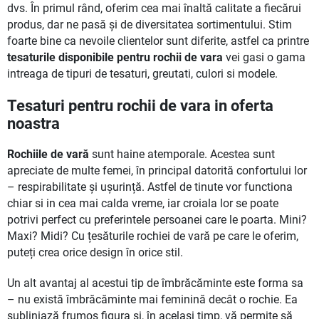
dvs. În primul rând, oferim cea mai înaltă calitate a fiecărui
produs, dar ne pasă și de diversitatea sortimentului. Stim
foarte bine ca nevoile clientelor sunt diferite, astfel ca printre
tesaturile disponibile pentru rochii de vara
vei gasi o gama
intreaga de tipuri de tesaturi, greutati, culori si modele.
Tesaturi pentru rochii de vara in oferta
noastra
Rochiile de vară
sunt haine atemporale. Acestea sunt
apreciate de multe femei, în principal datorită confortului lor
– respirabilitate și ușurință. Astfel de tinute vor functiona
chiar si in cea mai calda vreme, iar croiala lor se poate
potrivi perfect cu preferintele persoanei care le poarta. Mini?
Maxi? Midi? Cu țesăturile rochiei de vară pe care le oferim,
puteți crea orice design în orice stil.
Un alt avantaj al acestui tip de îmbrăcăminte este forma sa
– nu există îmbrăcăminte mai feminină decât o rochie. Ea
subliniază frumos figura și, în același timp, vă permite să