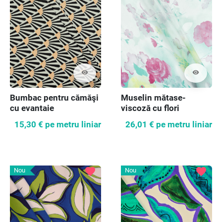
visibility
visibility
Bumbac pentru cămăşi
Muselin mătase-
cu evantaie
viscoză cu flori
15,30 €
pe metru liniar
26,01 €
pe metru liniar
favorite
favorite
Nou
Nou