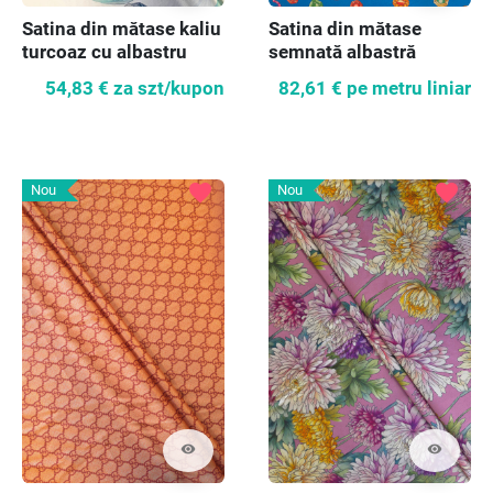
Satina din mătase kaliu
Satina din mătase
turcoaz cu albastru
semnată albastră
corn-flower
54,83 €
za szt/kupon
82,61 €
pe metru liniar
favorite
favorite
Nou
Nou
visibility
visibility