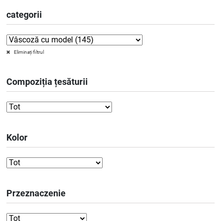
categorii
Eliminați filtrul
Compoziția țesăturii
Kolor
Przeznaczenie