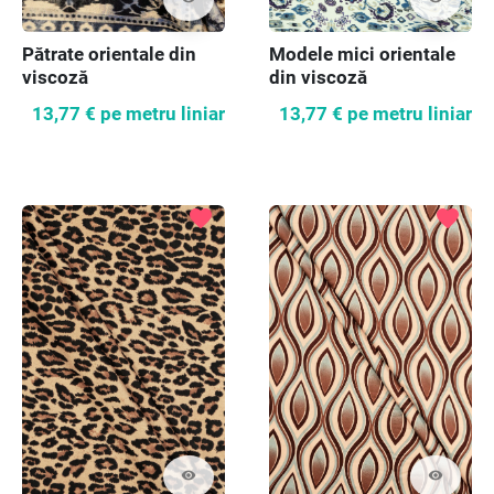
Pătrate orientale din
Modele mici orientale
viscoză
din viscoză
13,77 €
pe metru liniar
13,77 €
pe metru liniar
favorite
favorite
visibility
visibility