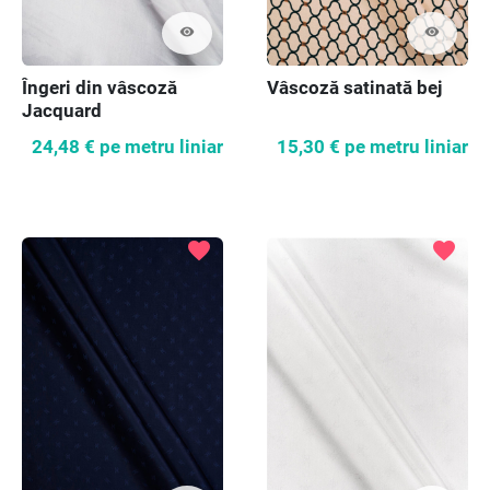
visibility
visibility
Îngeri din vâscoză
Vâscoză satinată bej
Jacquard
24,48 €
pe metru liniar
15,30 €
pe metru liniar
favorite
favorite