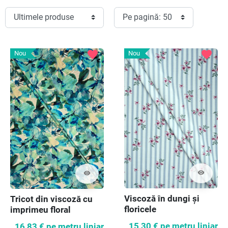
favorite
favorite
Nou
Nou
visibility
visibility
Viscoză în dungi și
Tricot din viscoză cu
floricele
imprimeu floral
15,30 €
pe metru liniar
16,83 €
pe metru liniar