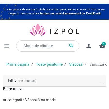
Livrăm produsele noastre în țările Uniunii Europene. Pentru a obține 0% TVA pentru
tranzacții intracomunitare
furnizați-ne codul dumneavoastră de TVA UE valid
0

menu
person
shopping_basket
Prima pagina
Toate țesăturile
Viscoză
Vâscoză cu
Filtry
(145 Produse)
Filtre active
categorii : Vâscoză cu model