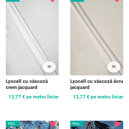
visibility
visibility
Lyocell cu vâscoză
Lyocell cu vâscoză écru
crem jacquard
jacquard
13,77 €
pe metru liniar
13,77 €
pe metru liniar
favorite
favorite
Nou
Nou