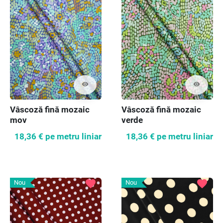
visibility
visibility
Vâscoză fină mozaic
Vâscoză fină mozaic
mov
verde
18,36 €
pe metru liniar
18,36 €
pe metru liniar
favorite
favorite
Nou
Nou