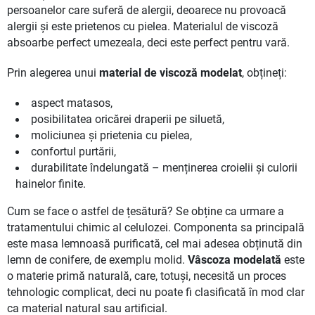
persoanelor care suferă de alergii, deoarece nu provoacă
alergii și este prietenos cu pielea. Materialul de viscoză
absoarbe perfect umezeala, deci este perfect pentru vară.
Prin alegerea unui
material de viscoză modelat
, obțineți:
aspect matasos,
posibilitatea oricărei draperii pe siluetă,
moliciunea și prietenia cu pielea,
confortul purtării,
durabilitate îndelungată – menținerea croielii și culorii
hainelor finite.
Cum se face o astfel de țesătură? Se obține ca urmare a
tratamentului chimic al celulozei. Componenta sa principală
este masa lemnoasă purificată, cel mai adesea obținută din
lemn de conifere, de exemplu molid.
Vâscoza modelată
este
o materie primă naturală, care, totuși, necesită un proces
tehnologic complicat, deci nu poate fi clasificată în mod clar
ca material natural sau artificial.