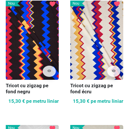
favorite
favorite
Nou
Nou
visibility
visibility
Tricot cu zigzag pe
Tricot cu zigzag pe
fond negru
fond écru
15,30 €
pe metru liniar
15,30 €
pe metru liniar
favorite
favorite
Nou
Nou