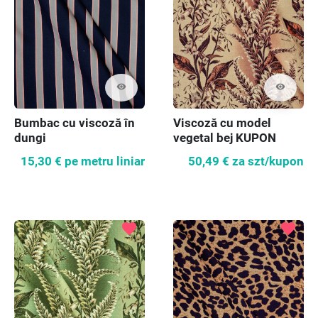
visibility
visibility
Bumbac cu viscoză în
Viscoză cu model
dungi
vegetal bej KUPON
275cm
15,30 €
pe metru liniar
50,49 €
za szt/kupon
favorite
favorite