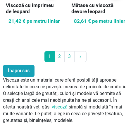
Viscoză cu imprimeu
Mătase cu viscoză
de leopard
devore leopard
21,42 €
pe metru liniar
82,61 €
pe metru liniar
Următor
1
2
3
keyboard_arrow_right
Înapoi sus
Viscoza este un material care oferă posibilități aproape
nelimitate în ceea ce privește crearea de proiecte de croitorie.
O selecție largă de greutăți, culori și modele vă permite să
creați chiar și cele mai neobișnuite haine și accesorii. În
oferta noastră veți găsi
viscoză
simplă și modelată în mai
multe variante. Le puteți alege în ceea ce privește țesătura,
greutatea și, bineînțeles, modelele.