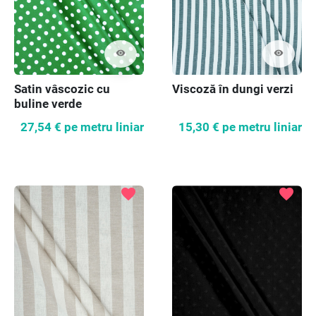
visibility
visibility
Satin vâscozic cu
Viscoză în dungi verzi
buline verde
27,54 €
pe metru liniar
15,30 €
pe metru liniar
favorite
favorite