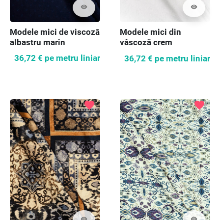
visibility
visibility
Modele mici de viscoză
Modele mici din
albastru marin
vâscoză crem
36,72 €
pe metru liniar
36,72 €
pe metru liniar
favorite
favorite
visibility
visibility