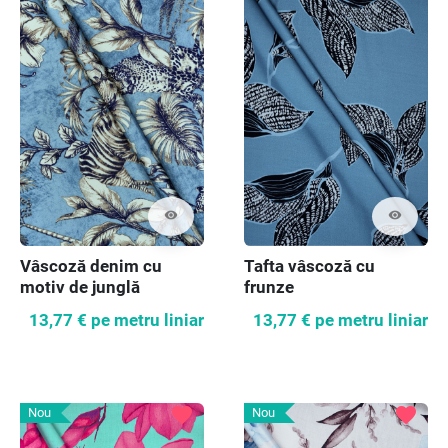
visibility
visibility
Vâscoză denim cu
Tafta vâscoză cu
motiv de junglă
frunze
13,77 €
pe metru liniar
13,77 €
pe metru liniar
favorite
favorite
Nou
Nou