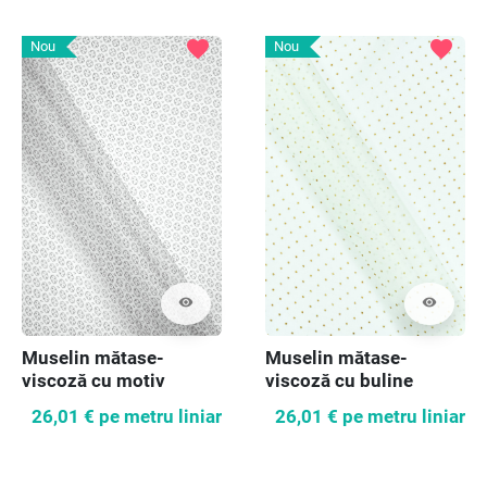
favorite
favorite
Nou
Nou
visibility
visibility
Muselin mătase-
Muselin mătase-
viscoză cu motiv
viscoză cu buline
geometric
26,01 €
pe metru liniar
26,01 €
pe metru liniar