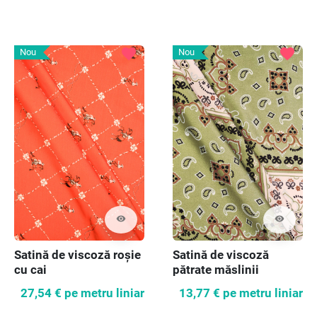
favorite
favorite
Nou
Nou
visibility
visibility
Satină de viscoză roșie
Satină de viscoză
cu cai
pătrate măslinii
27,54 €
pe metru liniar
13,77 €
pe metru liniar