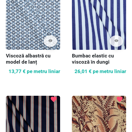
visibility
visibility
Viscoză albastră cu
Bumbac elastic cu
model de lanț
viscoză în dungi
albastre
13,77 €
pe metru liniar
26,01 €
pe metru liniar
favorite
favorite