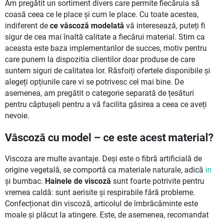
Am pregătit un sortiment divers care permite fiecăruia să
coasă ceea ce le place și cum le place. Cu toate acestea,
indiferent de
ce vâscoză modelată
vă interesează, puteți fi
sigur de cea mai înaltă calitate a fiecărui material. Stim ca
aceasta este baza implementarilor de succes, motiv pentru
care punem la dispozitia clientilor doar produse de care
suntem siguri de calitatea lor. Răsfoiți ofertele disponibile și
alegeți opțiunile care vi se potrivesc cel mai bine. De
asemenea, am pregătit o categorie separată de țesături
pentru căptușeli pentru a vă facilita găsirea a ceea ce aveți
nevoie.
Vâscoză cu model – ce este acest material?
Viscoza are multe avantaje. Deși este o fibră artificială de
origine vegetală, se comportă ca materiale naturale, adică
in
și bumbac.
Hainele de viscoză
sunt foarte potrivite pentru
vremea caldă: sunt aerisite și respirabile fără probleme.
Confecționat din viscoză, articolul de îmbrăcăminte este
moale și plăcut la atingere. Este, de asemenea, recomandat