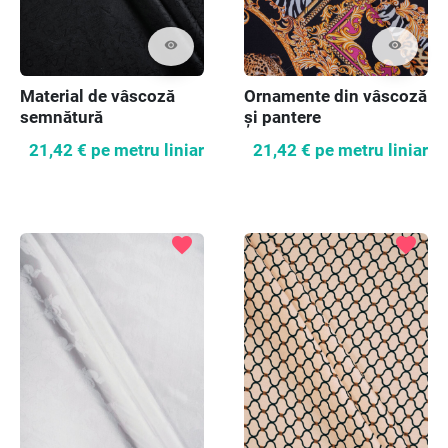
visibility
visibility
Material de vâscoză
Ornamente din vâscoză
semnătură
și pantere
21,42 €
pe metru liniar
21,42 €
pe metru liniar
favorite
favorite