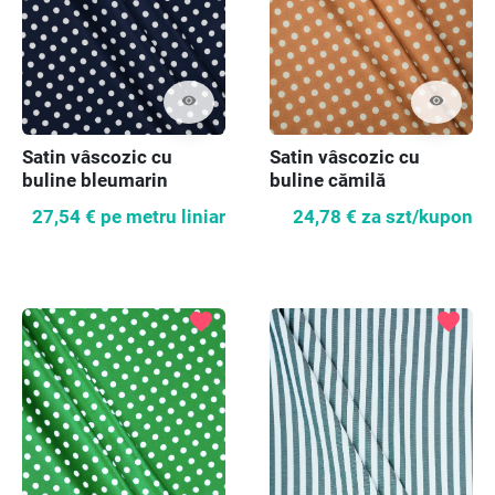
visibility
visibility
Satin vâscozic cu
Satin vâscozic cu
buline bleumarin
buline cămilă
27,54 €
pe metru liniar
24,78 €
za szt/kupon
favorite
favorite