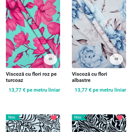
visibility
visibility
Viscoză cu flori roz pe
Viscoză cu flori
turcoaz
albastre
13,77 €
pe metru liniar
13,77 €
pe metru liniar
favorite
favorite
Nou
Nou