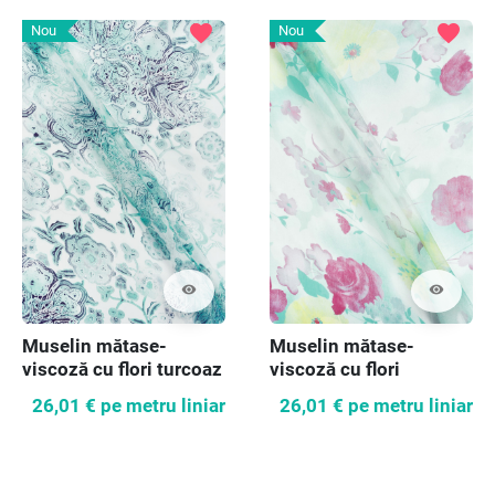
favorite
favorite
Nou
Nou
visibility
visibility
Muselin mătase-
Muselin mătase-
viscoză cu flori turcoaz
viscoză cu flori
26,01 €
pe metru liniar
26,01 €
pe metru liniar