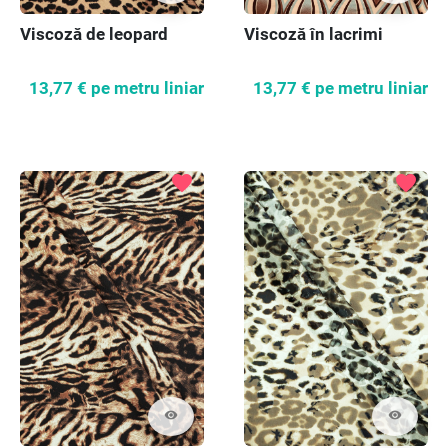
Viscoză de leopard
Viscoză în lacrimi
13,77 €
pe metru liniar
13,77 €
pe metru liniar
favorite
favorite
visibility
visibility