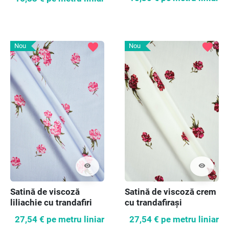
favorite
favorite
Nou
Nou
visibility
visibility
Satină de viscoză
Satină de viscoză crem
liliachie cu trandafiri
cu trandafirași
27,54 €
pe metru liniar
27,54 €
pe metru liniar