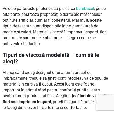
Pe de o parte, este prietenos cu pielea ca
bumbacul
, pe de
altă parte, păstrează proprietățile dorite ale materialelor
obținute artificial, cum ar fi poliesterul. Mai mult, aceste
tipuri de țesături sunt disponibile într-o gamă largă de
modele și culori. Material: viscoză? Imprimeu leopard, flori,
ornamente sau modele abstracte – alege ceea ce se
potrivește stilului tău.
Tipuri de viscoză modelată – cum să le
alegi?
Atunci când creați designul unui anumit articol de
îmbrăcăminte, trebuie să țineți cont întotdeauna de tipul de
material din care va fi cusut. Acest lucru este foarte
important în primul rând pentru confortul purtării, dar și
pentru forma produsului finit. Alegând
țesături de viscoză cu
flori sau imprimeu leopard
, puteți fi siguri că hainele pe care
le faceți din ele vor fi foarte moi și confortabile.