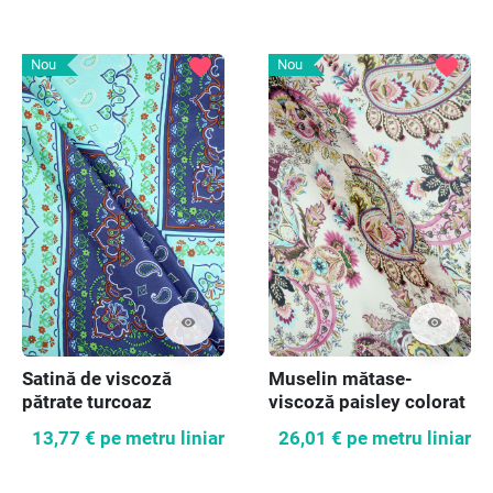
favorite
favorite
Nou
Nou
visibility
visibility
Satină de viscoză
Muselin mătase-
pătrate turcoaz
viscoză paisley colorat
13,77 €
pe metru liniar
26,01 €
pe metru liniar