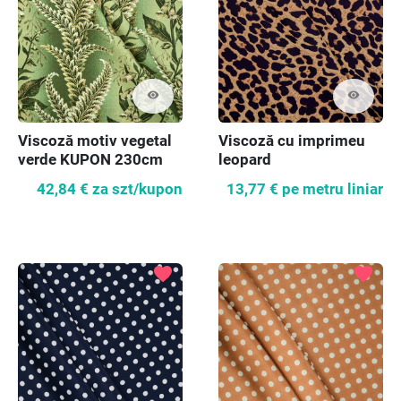
visibility
visibility
Viscoză motiv vegetal
Viscoză cu imprimeu
verde KUPON 230cm
leopard
42,84 €
za szt/kupon
13,77 €
pe metru liniar
favorite
favorite