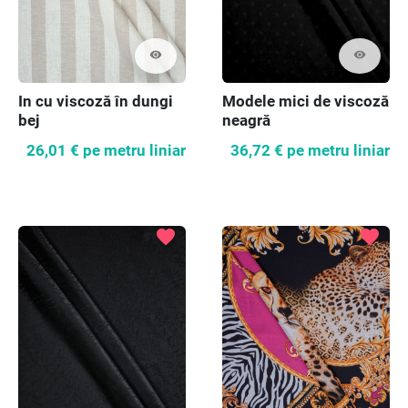
visibility
visibility
In cu viscoză în dungi
Modele mici de viscoză
bej
neagră
26,01 €
pe metru liniar
36,72 €
pe metru liniar
favorite
favorite