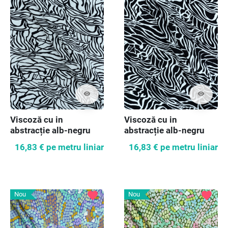
visibility
visibility
Viscoză cu in
Viscoză cu in
abstracție alb-negru
abstracție alb-negru
16,83 €
pe metru liniar
16,83 €
pe metru liniar
favorite
favorite
Nou
Nou