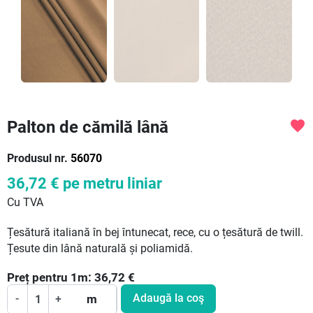
Palton de cămilă lână
favorite
Produsul nr.
56070
36,72 €
pe metru liniar
Cu TVA
Țesătură italiană în bej întunecat, rece, cu o țesătură de twill.
Țesute din lână naturală și poliamidă.
Preț pentru
1
m:
36,72
€
Adaugă la coş
-
+
m