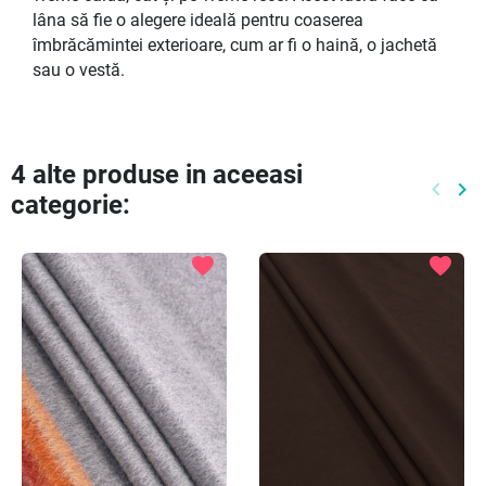
lâna să fie o alegere ideală pentru coaserea
îmbrăcămintei exterioare, cum ar fi o haină, o jachetă
sau o vestă.
4 alte produse in aceeasi
keyboard_arrow_left
keyboard_arrow_right
categorie:
Preced
Ur
favorite
favorite