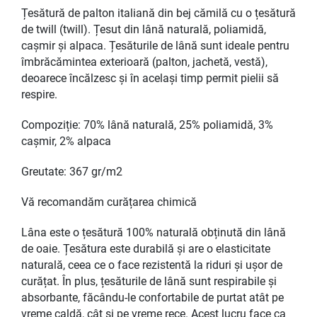
Țesătură de palton italiană din bej cămilă cu o țesătură
de twill (twill). Țesut din lână naturală, poliamidă,
cașmir și alpaca. Țesăturile de lână sunt ideale pentru
îmbrăcămintea exterioară (palton, jachetă, vestă),
deoarece încălzesc și în același timp permit pielii să
respire.
Compoziție: 70% lână naturală, 25% poliamidă, 3%
cașmir, 2% alpaca
Greutate: 367 gr/m2
Vă recomandăm curățarea chimică
Lâna este o țesătură 100% naturală obținută din lână
de oaie. Țesătura este durabilă și are o elasticitate
naturală, ceea ce o face rezistentă la riduri și ușor de
curățat. În plus, țesăturile de lână sunt respirabile și
absorbante, făcându-le confortabile de purtat atât pe
vreme caldă, cât și pe vreme rece. Acest lucru face ca