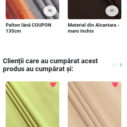
visibility
visibility
Palton lână COUPON
Material din Alcantara -
135cm
maro închis
Clienții care au cumpărat acest
keyboard_arrow_left
keyboard_arrow_right
produs au cumpărat și:
Preced
Ur
favorite
favorite