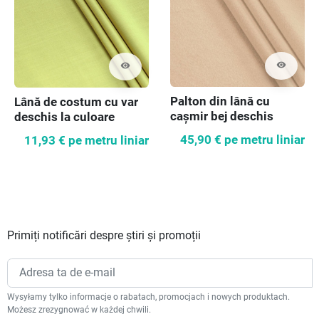
visibility
visibility
Palton din lână cu
Lână de costum cu var
cașmir bej deschis
deschis la culoare
45,90 €
pe metru liniar
11,93 €
pe metru liniar
Primiți notificări despre știri și promoții
Wysyłamy tylko informacje o rabatach, promocjach i nowych produktach.
Możesz zrezygnować w każdej chwili.