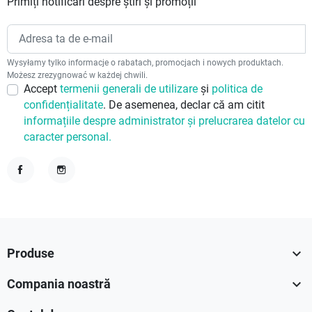
Primiți notificări despre știri și promoții
Wysyłamy tylko informacje o rabatach, promocjach i nowych produktach.
Możesz zrezygnować w każdej chwili.
Accept
termenii generali de utilizare
și
politica de
confidențialitate
. De asemenea, declar că am citit
informațiile despre administrator și prelucrarea datelor cu
caracter personal.
Facebook
Instagram

Produse

Compania noastră