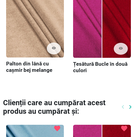
visibility
visibility
Palton din lână cu
Țesătură Bucle în două
cașmir bej melange
culori
Clienții care au cumpărat acest
keyboard_arrow_left
keyboard_arrow_right
produs au cumpărat și:
Preced
Ur
favorite
favorite