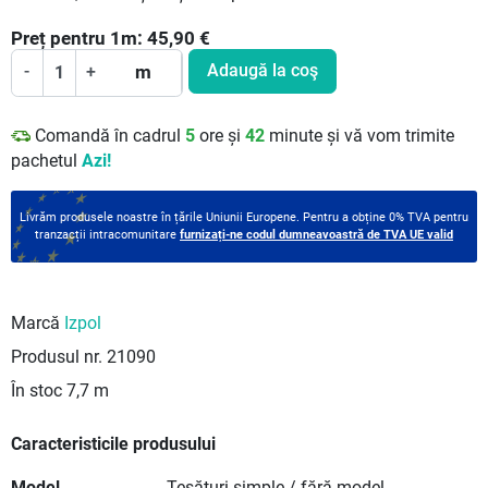
Preț pentru
1
m:
45,90
€
Adaugă la coş
-
+
m
Comandă în cadrul
5
ore și
42
minute și vă vom trimite
pachetul
Azi!
Livrăm produsele noastre în țările Uniunii Europene. Pentru a obține 0% TVA pentru
tranzacții intracomunitare
furnizați-ne codul dumneavoastră de TVA UE valid
Marcă
Izpol
Produsul nr.
21090
În stoc
7,7 m
Caracteristicile produsului
Model
Țesături simple / fără model