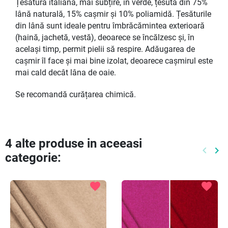
Țesătură italiană, mai subțire, în verde, țesută din 75%
lână naturală, 15% cașmir și 10% poliamidă. Țesăturile
din lână sunt ideale pentru îmbrăcămintea exterioară
(haină, jachetă, vestă), deoarece se încălzesc și, în
același timp, permit pielii să respire. Adăugarea de
cașmir îl face și mai bine izolat, deoarece cașmirul este
mai cald decât lâna de oaie.
Se recomandă curățarea chimică.
4 alte produse in aceeasi
keyboard_arrow_left
keyboard_arrow_right
categorie:
Preced
Ur
favorite
favorite