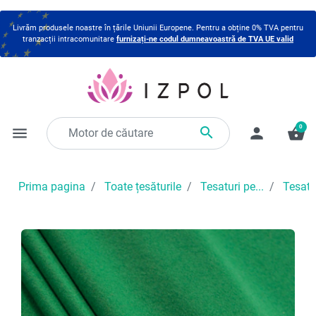
Livrăm produsele noastre în țările Uniunii Europene. Pentru a obține 0% TVA pentru
tranzacții intracomunitare
furnizați-ne codul dumneavoastră de TVA UE valid
0

menu
person
shopping_basket
Prima pagina
Toate țesăturile
Tesaturi pe...
Tesatu