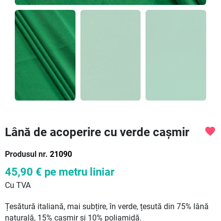
Lână de acoperire cu verde cașmir
favorite
Produsul nr.
21090
45,90 €
pe metru liniar
Cu TVA
Țesătură italiană, mai subțire, în verde, țesută din 75% lână
naturală, 15% cașmir și 10% poliamidă.