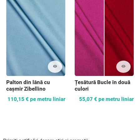
visibility
visibility
Palton din lână cu
Țesătură Bucle în două
cașmir Zibellino
culori
albastru
110,15 €
pe metru liniar
55,07 €
pe metru liniar