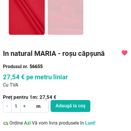
In natural MARIA - roșu căpșună
favorite
Produsul nr.
56655
27,54 €
pe metru liniar
Cu TVA
Preț pentru
1
m:
27,54
€
Adaugă la coş
-
+
m
Ordine
Azi
Vă vom livra produsele în
Luni!