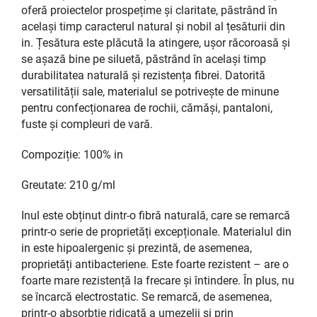
oferă proiectelor prospețime și claritate, păstrând în
același timp caracterul natural și nobil al țesăturii din
in. Țesătura este plăcută la atingere, ușor răcoroasă și
se așază bine pe siluetă, păstrând în același timp
durabilitatea naturală și rezistența fibrei. Datorită
versatilității sale, materialul se potrivește de minune
pentru confecționarea de rochii, cămăși, pantaloni,
fuste și compleuri de vară.
Compoziție: 100% in
Greutate: 210 g/ml
Inul este obținut dintr-o fibră naturală, care se remarcă
printr-o serie de proprietăți excepționale. Materialul din
in este hipoalergenic și prezintă, de asemenea,
proprietăți antibacteriene. Este foarte rezistent – are o
foarte mare rezistență la frecare și întindere. În plus, nu
se încarcă electrostatic. Se remarcă, de asemenea,
printr-o absorbție ridicată a umezelii și prin