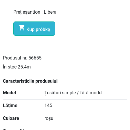
Preț eșantion :
Libera

Kup próbkę
Produsul nr.
56655
În stoc
25.4m
Caracteristicile produsului
Model
Țesături simple / fără model
Lățime
145
Culoare
roșu