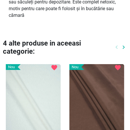
sau săculeți pentru depozitare. Este complet netoxic,
motiv pentru care poate fi folosit și în bucătărie sau
cămară
4 alte produse in aceeasi
keyboard_arrow_left
keyboard_arrow_right
categorie:
Preced
Ur
favorite
favorite
Nou
Nou