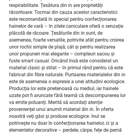
respirabilitate. Țesătura din in are proprietăți
răcoritoare. Tocmai din cauza acestor caracteristici
este recomandată în special pentru confecționarea
hainelor de vară – în zilele caniculare oferă o senzație
plăcută de răcoare. Țesăturile din in sunt, de
asemenea, foarte versatile, potrivite atât pentru croirea
unor rochii simple de plajă, cât și pentru realizarea
unor propuneri mai elegante – compleuri sacou și
fuste smart casual. Oricând însă este considerat un
material clasic și stilat – în primul rând pentru că este
fabricat din fibre naturale. Purtaarea materialelor din in
este de asemenea o expresie a unei atitudini ecologice.
Producția lor este prietenoasă cu mediul, iar hainele
uzate pot fi aruncate fără teamă că descompunerea lor
va emite poluanți. Merită să acordați atenție
provenienței unui anumit material din in. În oferta
noastră veți găsi și produse ecologice. Inul se
potrivește nu doar în confecționarea hainelor, ci și a
elementelor decorative – perdele, cârpe, fețe de pernă