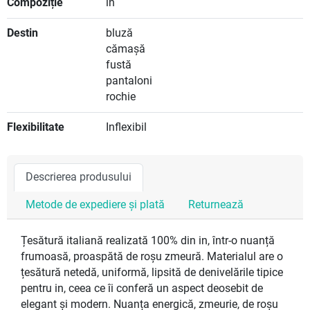
Compoziție
in
Destin
bluză
cămașă
fustă
pantaloni
rochie
Flexibilitate
Inflexibil
Descrierea produsului
Metode de expediere și plată
Returnează
Țesătură italiană realizată 100% din in, într-o nuanță
frumoasă, proaspătă de roșu zmeură. Materialul are o
țesătură netedă, uniformă, lipsită de denivelările tipice
pentru in, ceea ce îi conferă un aspect deosebit de
elegant și modern. Nuanța energică, zmeurie, de roșu