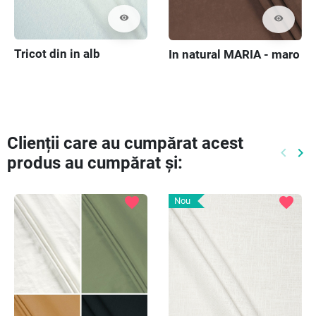
visibility
visibility
Tricot din in alb
In natural MARIA - maro
Clienții care au cumpărat acest
keyboard_arrow_left
keyboard_arrow_right
produs au cumpărat și:
Preced
Ur
favorite
favorite
Nou