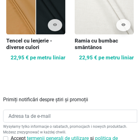
visibility
visibility
Tencel cu lenjerie -
Ramia cu bumbac
diverse culori
smântânos
22,95 €
pe metru liniar
22,95 €
pe metru liniar
Primiți notificări despre știri și promoții
Wysyłamy tylko informacje o rabatach, promocjach i nowych produktach.
Możesz zrezygnować w każdej chwili.
Accept
termenii generali de utilizare
și
politica de