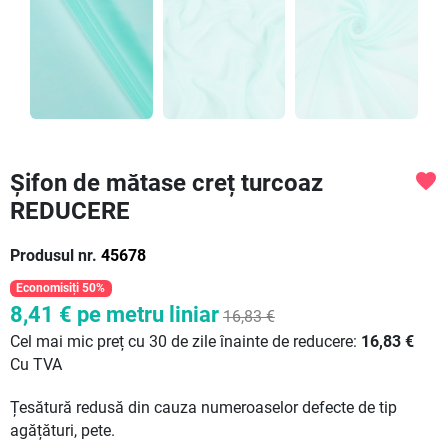
Șifon de mătase creț turcoaz
favorite
REDUCERE
Produsul nr.
45678
Economisiți 50%
8,41 €
pe metru liniar
16,83 €
Cel mai mic preț cu 30 de zile înainte de reducere:
16,83 €
Cu TVA
Țesătură redusă din cauza numeroaselor defecte de tip
agățături, pete.