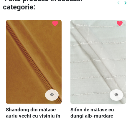
keyboard_arrow_left
keyboard_arrow_right
categorie:
Preced
Ur
favorite
favorite
visibility
visibility
Shandong din mătase
Șifon de mătase cu
auriu vechi cu visiniu în
dungi alb-murdare
două tonuri