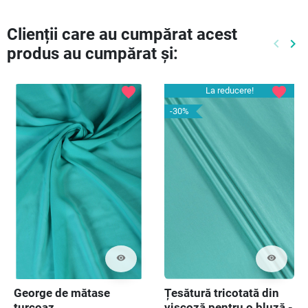
Clienții care au cumpărat acest
keyboard_arrow_left
keyboard_arrow_right
produs au cumpărat și:
Preced
Ur
favorite
favorite
La reducere!
-30%
visibility
visibility
George de mătase
Țesătură tricotată din
turcoaz
viscoză pentru o bluză -