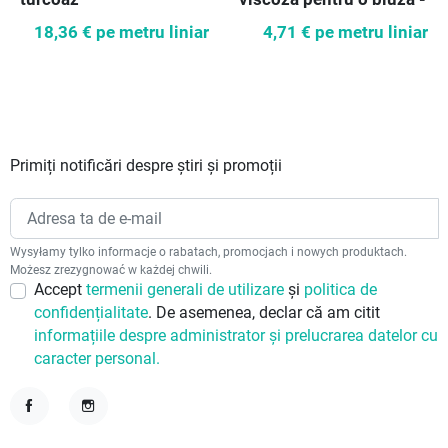
turcoaz
18,36 €
pe metru liniar
4,71 €
pe metru liniar
Primiți notificări despre știri și promoții
Wysyłamy tylko informacje o rabatach, promocjach i nowych produktach.
Możesz zrezygnować w każdej chwili.
Accept
termenii generali de utilizare
și
politica de
confidențialitate
. De asemenea, declar că am citit
informațiile despre administrator și prelucrarea datelor cu
caracter personal.
Facebook
Instagram