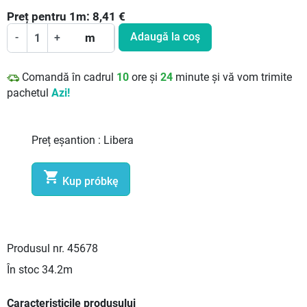
Preț pentru
1
m:
8,41
€
Adaugă la coş
-
+
m
Comandă în cadrul
10
ore și
24
minute și vă vom trimite
pachetul
Azi!
Preț eșantion :
Libera

Kup próbkę
Produsul nr.
45678
În stoc
34.2m
Caracteristicile produsului