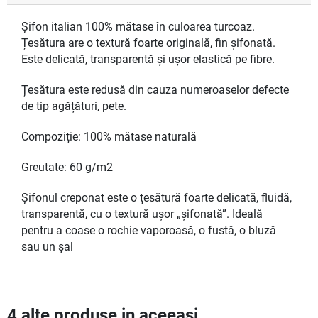
Șifon italian 100% mătase în culoarea turcoaz.
Țesătura are o textură foarte originală, fin șifonată.
Este delicată, transparentă și ușor elastică pe fibre.
Țesătura este redusă din cauza numeroaselor defecte
de tip agățături, pete.
Compoziție: 100% mătase naturală
Greutate: 60 g/m2
Șifonul creponat este o țesătură foarte delicată, fluidă,
transparentă, cu o textură ușor „șifonată”. Ideală
pentru a coase o rochie vaporoasă, o fustă, o bluză
sau un șal
4 alte produse in aceeasi