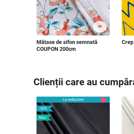
visibility
Mătase de sifon semnată
Crep
COUPON 200cm
Clienții care au cumpăr
favorite
La reducere!
-20%
Nou