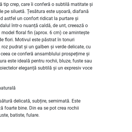
 tip crep, care îi conferă o subtilă matitate și
 pe siluetă. Țesătura este ușoară, diafană
nd astfel un confort ridicat la purtare și
ndalul într-o nuanță caldă, de unt, creează o
model floral fin (aprox. 6 cm) ce amintește
de flori. Motivul este păstrat în tonuri
, roz pudrat și un galben și verde delicate, cu
, ceea ce conferă ansamblului prospețime și
ra este ideală pentru rochii, bluze, fuste sau
iectelor eleganță subtilă și un expresiv voce
aturală
sătură delicată, subțire, semimată. Este
ă foarte bine. Din ea se pot crea rochii
ste, batiste, fulare.