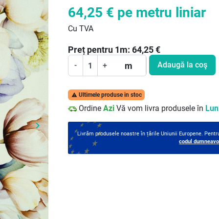
64,25 €
pe metru liniar
Cu TVA
Preț pentru
1
m:
64,25
€
Adaugă la coş
m
-
+
Ultimele produse in stoc

Ordine
Azi
Vă vom livra produsele în
Luni
keyboard_arrow_right
Următor
Livrăm produsele noastre în țările Uniunii Europene. Pent
codul dumneavoa