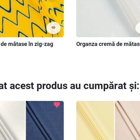
visibility
 de mătase în zig-zag
Organza cremă de mătas
at acest produs au cumpărat și:
favorite