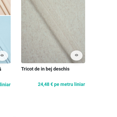
visibility
visibility
Tricot de in bej deschis
Blugi elas
ă
24,48 €
pe metru liniar
14
liniar