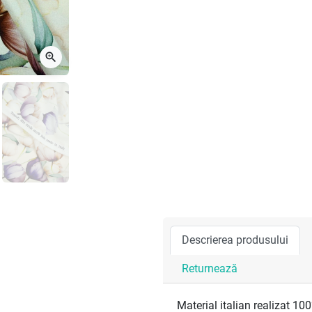
zoom_in
Descrierea produsului
Returnează
Material italian realizat 10