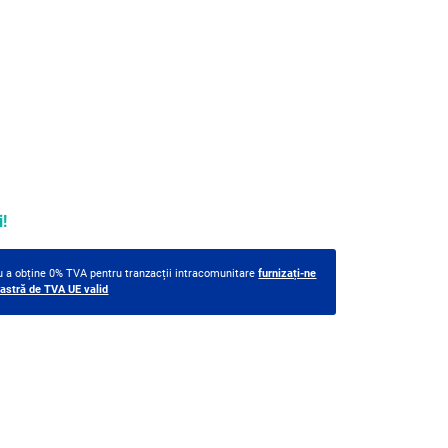
!
ru a obține 0% TVA pentru tranzacții intracomunitare
furnizați-ne
stră de TVA UE valid