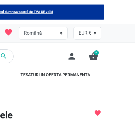
odul dumneavoastră de TVA UE valid
favorite
0
person
shopping_basket

TESATURI IN OFERTA PERMANENTA
ele
favorite