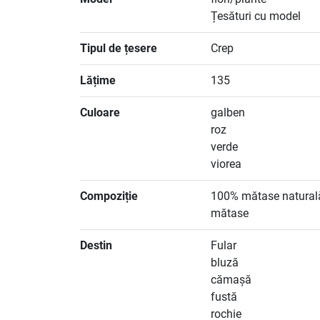
Țesături cu model
Tipul de țesere
Crep
Lățime
135
Culoare
galben
roz
verde
viorea
Compoziție
100% mătase natural
mătase
Destin
Fular
bluză
cămașă
fustă
rochie