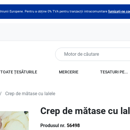
 Uniunii Europene. Pentru a obține 0% TVA pentru tranzacții intracomunitare
furnizați-ne c
TOATE ȚESĂTURILE
MERCERIE
TESATURI PE...
Crep de mătase cu lalele
Crep de mătase cu lal
Produsul nr.
56498