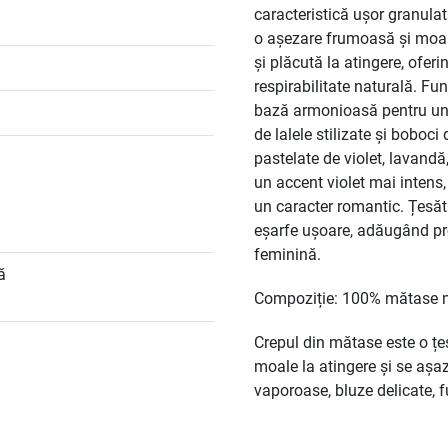
caracteristică ușor granulată
o așezare frumoasă și moale
și plăcută la atingere, oferi
respirabilitate naturală. Fu
bază armonioasă pentru un 
de lalele stilizate și boboci 
pastelate de violet, lavandă
un accent violet mai intens
un caracter romantic. Țesătu
eșarfe ușoare, adăugând pro
feminină.
ă
Compoziție: 100% mătase n
Crepul din mătase este o țe
moale la atingere și se așaz
vaporoase, bluze delicate, fu