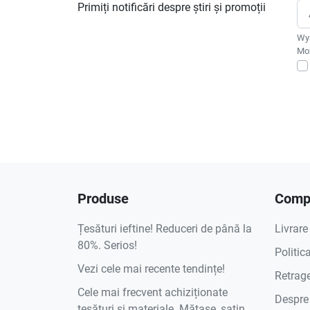
Primiți notificări despre știri și promoții
Wys
Moż
Produse
Compa
Țesături ieftine! Reduceri de până la
Livrare
80%. Serios!
Politic
Vezi cele mai recente tendințe!
Retrage
Cele mai frecvent achiziționate
Despre
țesături și materiale. Mătase, satin,