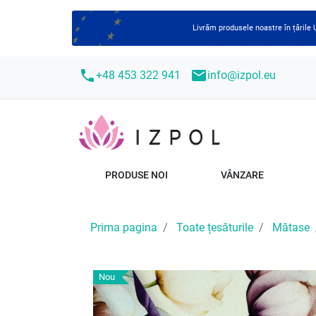
Livrăm produsele noastre în țările
call
mail
+48 453 322 941
info@izpol.eu
PRODUSE NOI
VÂNZARE
Prima pagina
Toate țesăturile
Mătase
Nou