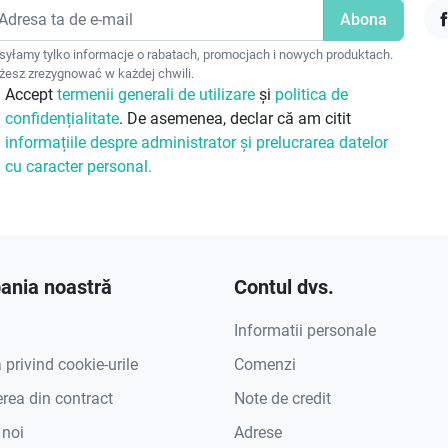
F
yłamy tylko informacje o rabatach, promocjach i nowych produktach.
esz zrezygnować w każdej chwili.
Accept
termenii generali de utilizare
și
politica de
confidențialitate
. De asemenea, declar că am citit
informațiile despre administrator și prelucrarea datelor
cu caracter personal.
nia noastră
Contul dvs.
Informatii personale
a privind cookie-urile
Comenzi
rea din contract
Note de credit
 noi
Adrese