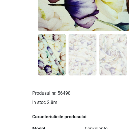
Produsul nr.
56498
În stoc
2.8m
Caracteristicile produsului
Model
flori/plante