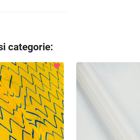
si categorie:
favorite