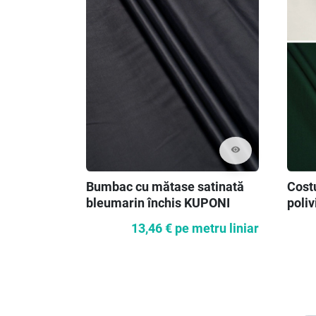
visibility
Bumbac cu mătase satinată
Cost
bleumarin închis KUPONI
poliv
13,46 €
pe metru liniar