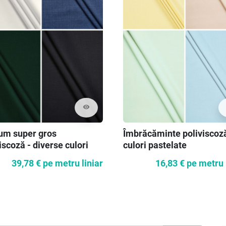
visibility
um super gros
Îmbrăcăminte poliviscoz
iscoză - diverse culori
culori pastelate
39,78 €
pe metru liniar
16,83 €
pe metru 