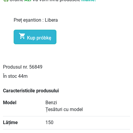
Preț eșantion :
Libera

Kup próbkę
Produsul nr.
56849
În stoc
44m
Caracteristicile produsului
Model
Benzi
Țesături cu model
Lățime
150