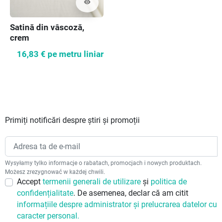
visibility
Satină din vâscoză,
crem
16,83 €
pe metru liniar
Primiți notificări despre știri și promoții
Wysyłamy tylko informacje o rabatach, promocjach i nowych produktach.
Możesz zrezygnować w każdej chwili.
Accept
termenii generali de utilizare
și
politica de
confidențialitate
. De asemenea, declar că am citit
informațiile despre administrator și prelucrarea datelor cu
caracter personal.