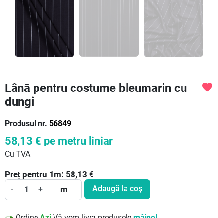
Lână pentru costume bleumarin cu
favorite
dungi
Produsul nr.
56849
58,13 €
pe metru liniar
Cu TVA
Preț pentru
1
m:
58,13
€
Adaugă la coş
-
+
m
Ordine
Azi
Vă vom livra produsele
mâine!