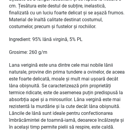
cm. Țesătura este destul de subțire, inelastică,
finalizată cu un luciu foarte delicat și se așază frumos.
Material de înaltă calitate destinat costumul,
costumelor, precum și fustelor și rochiilor.
Ingredient: 95% lână virgină, 5% PL
Grosime: 260 g/m
Lana verigină este una dintre cele mai nobile lânii
naturale, provine din prima tundere a ovinelor, de aceea
este foarte delicată, moale și mult mai ușoară decât
lâna obișnuită. Se caracterizează prin proprietăți
termice ridicate, este de asemenea puțin predispusă la
absorbția apei și a mirosurilor. Lâna vergină este mai
rezistentă la murdărie și la cute decât lâna obișnuită.
Lăncile de lână sunt ideale pentru confectionarea
îmbrăcămintei de toamnă-iarnă, deoarece încălzește și
în același timp permite pielii să respire, este caldă.