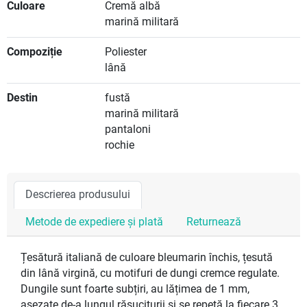
Culoare
Cremă albă
marină militară
Compoziție
Poliester
lână
Destin
fustă
marină militară
pantaloni
rochie
Descrierea produsului
Metode de expediere și plată
Returnează
Țesătură italiană de culoare bleumarin închis, țesută
din lână virgină, cu motifuri de dungi cremce regulate.
Dungile sunt foarte subțiri, au lățimea de 1 mm,
așezate de-a lungul răsuciturii și se repetă la fiecare 3