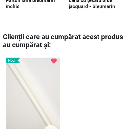
Palton lână bleumarin
Lână cu țesătură de
închis
jacquard - bleumarin
Clienții care au cumpărat acest produs
au cumpărat și:
favorite
Nou