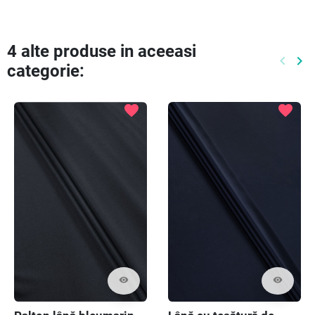
4 alte produse in aceeasi
keyboard_arrow_left
keyboard_arrow_right
categorie:
Preced
Ur
favorite
favorite
visibility
visibility