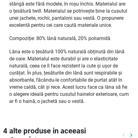
stângă este fără modele, în roșu închis. Materialul are
o țesătură twill. Materialul se potrivește bine la cusutul
unei jachete, rochii, pantaloni sau vestă. O propunere
excelentă pentru cei care caută materiale unice.
Compoziție: 80% lână naturală, 20% poliamidă
Lâna este o țesătură 100% naturală obținută din lână
de oaie. Materialul este durabil și are o elasticitate
naturală, ceea ce îl face rezistent la cute și ușor de
curățat. În plus, țesăturile din lână sunt respirabile și
absorbante, făcându-le confortabile de purtat atât în
vreme caldă, cât și rece. Acest lucru face ca lâna să fie
o alegere ideală pentru cusutul hainelor exterioare, cum
ar fi o haină, o jachetă sau o vestă.
4 alte produse in aceeasi
keyboard_arrow_left
keyboard_arrow_right