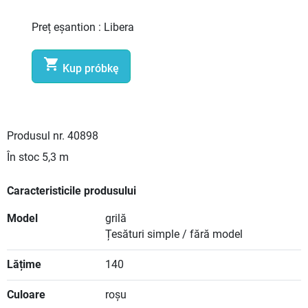
Preț eșantion :
Libera

Kup próbkę
Produsul nr.
40898
În stoc
5,3 m
Caracteristicile produsului
Model
grilă
Țesături simple / fără model
Lățime
140
Culoare
roșu