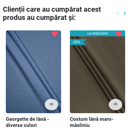
Clienții care au cumpărat acest
keyboard_arrow_left
keyboard_arrow_right
produs au cumpărat și:
Preced
Ur
favorite
favorite
La reducere!
-30%
visibility
visibility
Georgette de lână -
Costum lână maro-
diverse culori
măsliniu