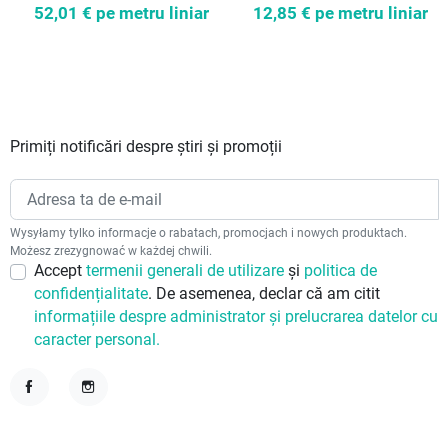
52,01 €
pe metru liniar
12,85 €
pe metru liniar
Primiți notificări despre știri și promoții
Wysyłamy tylko informacje o rabatach, promocjach i nowych produktach.
Możesz zrezygnować w każdej chwili.
Accept
termenii generali de utilizare
și
politica de
confidențialitate
. De asemenea, declar că am citit
informațiile despre administrator și prelucrarea datelor cu
caracter personal.
Facebook
Instagram