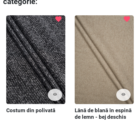
categorie:
Preced
Ur
favorite
favorite
visibility
visibility
Costum din polivată
Lână de blană în espină
de lemn - bej deschis