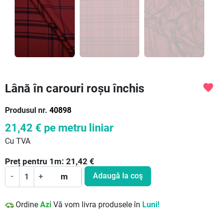
Lână în carouri roșu închis
favorite
Produsul nr.
40898
21,42 €
pe metru liniar
Cu TVA
Preț pentru
1
m:
21,42
€
Adaugă la coş
-
+
m
Ordine
Azi
Vă vom livra produsele în
Luni!