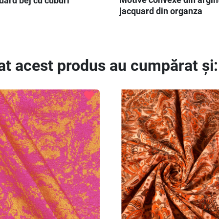
uard bej cu cuburi
jacquard din organza
at acest produs au cumpărat și:
favorite