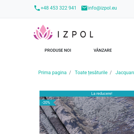
call
mail
+48 453 322 941
info@izpol.eu
PRODUSE NOI
VÂNZARE
Prima pagina
Toate țesăturile
Jacquar
La reducere!
-20%