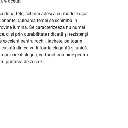
 10% acetat
cu două fețe, cel mai adesea cu modele ușor
esionante. Culoarea temei se schimbă în
provine lumina. Se caracterizează nu numai
, ci și prin durabilitate ridicată și rezistență
e excelent pentru rochii, jachete, paltoane
cusută din ea va fi foarte elegantă și unică.
ră pe care îl alegeți, va funcționa bine pentru
ru purtarea de zi cu zi.