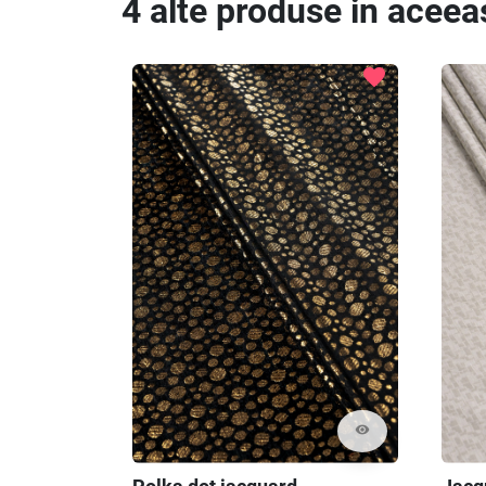
4 alte produse in aceea
favorite
visibility