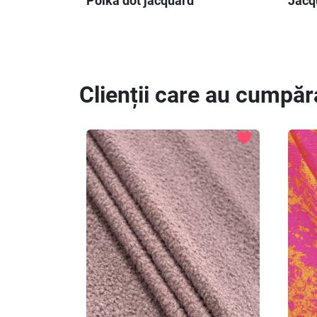
Polka dot jacquard
Jacq
Clienții care au cumpăr
favorite