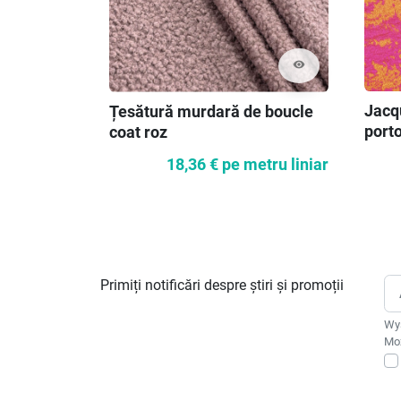
visibility
Jacq
Țesătură murdară de boucle
porto
coat roz
18,36 €
pe metru liniar
Primiți notificări despre știri și promoții
Wys
Moż