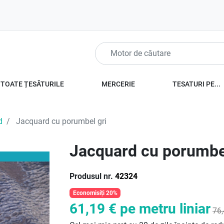
TOATE ȚESĂTURILE
MERCERIE
TESATURI PE...
d
Jacquard cu porumbel gri
Jacquard cu porumbel
Produsul nr.
42324
Economisiți 20%
61,19 €
pe metru liniar
76,