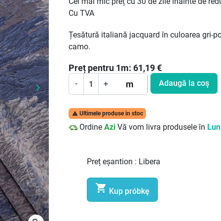
Cel mai mic preț cu 30 de zile înainte de red
Cu TVA
Țesătură italiană jacquard în culoarea gri-p
camo.
Preț pentru
1
m:
61,19
€
Adaugă la coş
m
-
+
keyboard_arrow_right
Următor
Ultimele produse in stoc

Ordine
Azi
Vă vom livra produsele în
Luni
Preț eșantion :
Libera

Kup próbkę