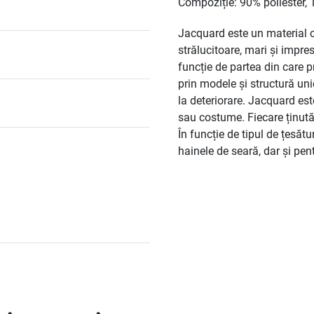
Compoziție: 90% poliester,
Jacquard este un material 
strălucitoare, mari și impr
funcție de partea din care 
prin modele și structură unice
la deteriorare. Jacquard est
sau costume. Fiecare ținută 
În funcție de tipul de țesătu
hainele de seară, dar și pent