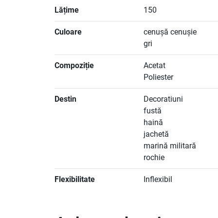
Lățime
150
Culoare
cenușă cenușie
gri
Compoziție
Acetat
Poliester
Destin
Decoratiuni
fustă
haină
jachetă
marină militară
rochie
Flexibilitate
Inflexibil