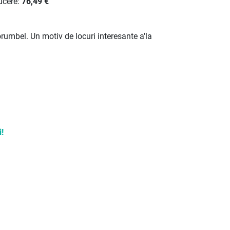
ucere:
76,49 €
orumbel. Un motiv de locuri interesante a'la
!