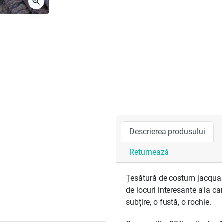
zoom_in
Descrierea produsului
Returnează
Țesătură de costum jacquard
de locuri interesante a'la c
subțire, o fustă, o rochie.