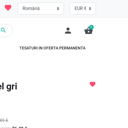
favorite
0
person
shopping_basket

TESATURI IN OFERTA PERMANENTA
 gri
favorite
49 €