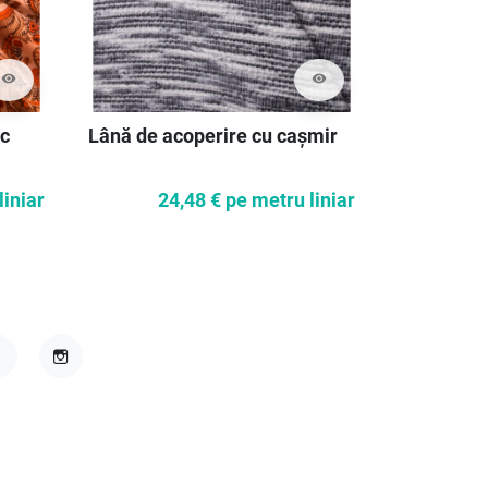
visibility
visibility
Palton lân
ac
Lână de acoperire cu cașmir
76
liniar
24,48 €
pe metru liniar
acebook
Instagram