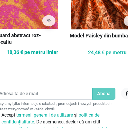
visibility
uard abstract roz-
Model Paisley din bumb
caliu
18,36 €
pe metru liniar
24,48 €
pe metru 
F
yłamy tylko informacje o rabatach, promocjach i nowych produktach.
esz zrezygnować w każdej chwili.
Accept
termenii generali de utilizare
și
politica de
confidențialitate
. De asemenea, declar că am citit