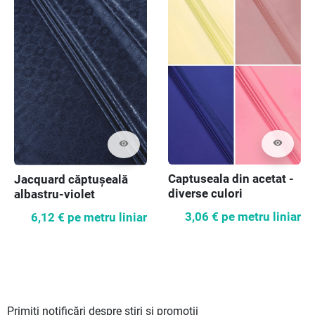
visibility
visibility
Captuseala din acetat -
Jacquard căptușeală
diverse culori
albastru-violet
3,06 €
pe metru liniar
6,12 €
pe metru liniar
Primiți notificări despre știri și promoții