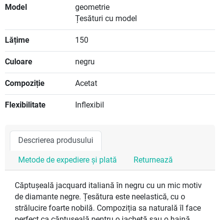
Model
geometrie
Țesături cu model
Lățime
150
Culoare
negru
Compoziție
Acetat
Flexibilitate
Inflexibil
Descrierea produsului
Metode de expediere și plată
Returnează
Căptușeală jacquard italiană în negru cu un mic motiv
de diamante negre. Țesătura este neelastică, cu o
strălucire foarte nobilă. Compoziția sa naturală îl face
perfect ca căptușeală pentru o jachetă sau o haină.