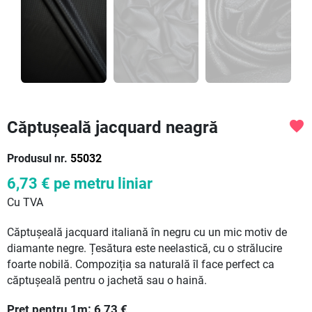
Căptușeală jacquard neagră
favorite
Produsul nr.
55032
6,73 €
pe metru liniar
Cu TVA
Căptușeală jacquard italiană în negru cu un mic motiv de
diamante negre. Țesătura este neelastică, cu o strălucire
foarte nobilă. Compoziția sa naturală îl face perfect ca
căptușeală pentru o jachetă sau o haină.
Preț pentru
1
m:
6,73
€