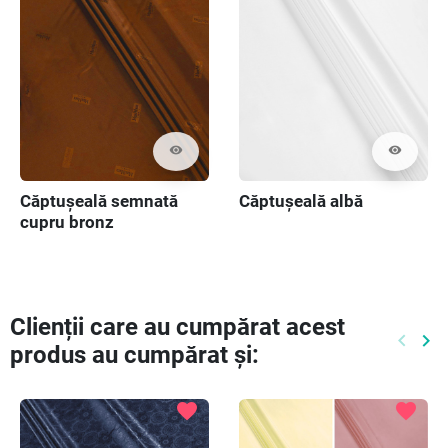
visibility
visibility
Căptușeală semnată
Căptușeală albă
cupru bronz
Clienții care au cumpărat acest
keyboard_arrow_left
keyboard_arrow_right
produs au cumpărat și:
Preced
Ur
favorite
favorite