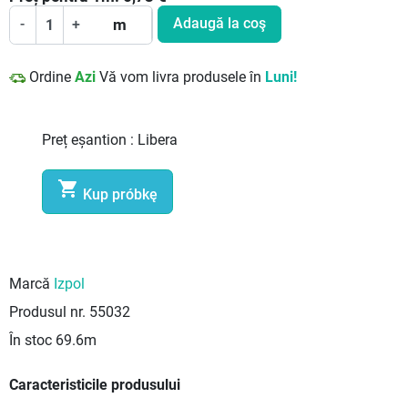
Adaugă la coş
-
+
m
Ordine
Azi
Vă vom livra produsele în
Luni!
Preț eșantion :
Libera

Kup próbkę
Marcă
Izpol
Produsul nr.
55032
În stoc
69.6m
Caracteristicile produsului