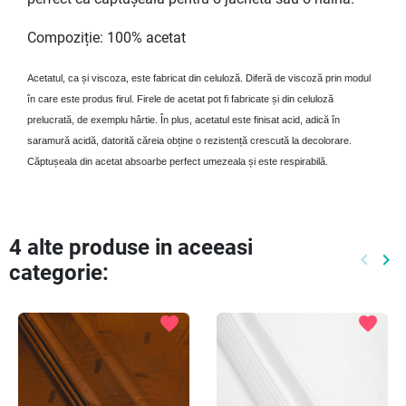
Compoziție: 100% acetat
Acetatul, ca și viscoza, este fabricat din celuloză. Diferă de viscoză prin modul
în care este produs firul. Firele de acetat pot fi fabricate și din celuloză
prelucrată, de exemplu hârtie. În plus, acetatul este finisat acid, adică în
saramură acidă, datorită căreia obține o rezistență crescută la decolorare.
Căptușeala din acetat absoarbe perfect umezeala și este respirabilă.
4 alte produse in aceeasi
keyboard_arrow_left
keyboard_arrow_right
categorie:
Preced
Ur
favorite
favorite