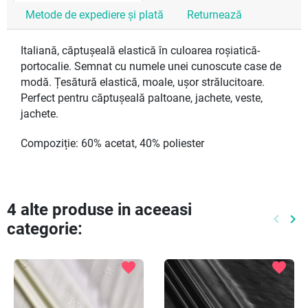
Metode de expediere și plată
Returnează
Italiană, căptușeală elastică în culoarea roșiatică-
portocalie. Semnat cu numele unei cunoscute case de
modă. Țesătură elastică, moale, ușor strălucitoare.
Perfect pentru căptușeală paltoane, jachete, veste,
jachete.
Compoziție: 60% acetat, 40% poliester
4 alte produse in aceeasi
keyboard_arrow_left
keyboard_arrow_right
categorie:
Preced
Ur
favorite
favorite