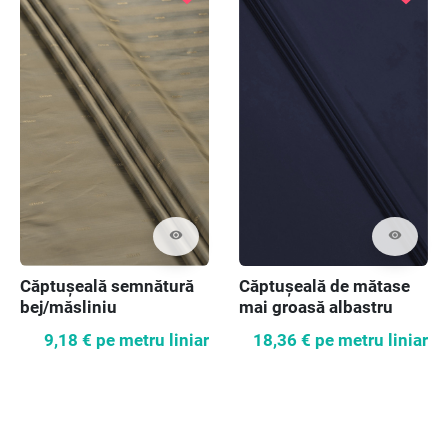
visibility
visibility
Căptușeală semnătură
Căptușeală de mătase
bej/măsliniu
mai groasă albastru
marin închis
9,18 €
pe metru liniar
18,36 €
pe metru liniar