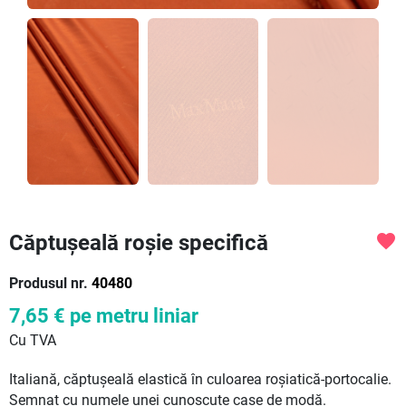
Căptușeală roșie specifică
favorite
Produsul nr.
40480
7,65 €
pe metru liniar
Cu TVA
Italiană, căptușeală elastică în culoarea roșiatică-portocalie.
Semnat cu numele unei cunoscute case de modă.