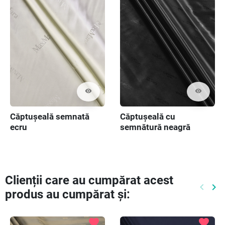
visibility
visibility
Căptușeală semnată
Căptușeală cu
ecru
semnătură neagră
Clienții care au cumpărat acest
keyboard_arrow_left
keyboard_arrow_right
produs au cumpărat și:
Preced
Ur
favorite
favorite