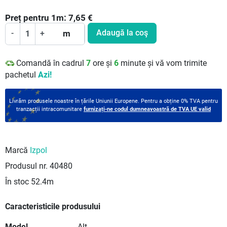
Preț pentru
1
m:
7,65
€
Adaugă la coş
-
+
m
Comandă în cadrul
7
ore și
6
minute și vă vom trimite
pachetul
Azi!
Livrăm produsele noastre în țările Uniunii Europene. Pentru a obține 0% TVA pentru
tranzacții intracomunitare
furnizați-ne codul dumneavoastră de TVA UE valid
Marcă
Izpol
Produsul nr.
40480
În stoc
52.4m
Caracteristicile produsului
Model
Alt