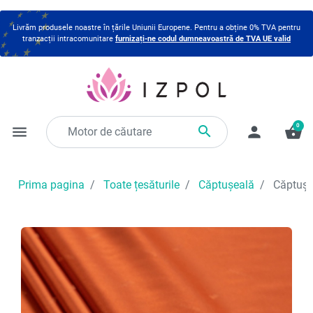
Livrăm produsele noastre în țările Uniunii Europene. Pentru a obține 0% TVA pentru
tranzacții intracomunitare
furnizați-ne codul dumneavoastră de TVA UE valid
0

menu
person
shopping_basket
Prima pagina
Toate țesăturile
Căptușeală
Căptușea