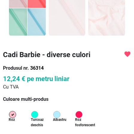
Cadi Barbie - diverse culori
favorite
Produsul nr.
36314
12,24 €
pe metru liniar
Cu TVA
Culoare multi-produs
Roz
Turcoaz
Albastru
Roz
deschis
fosforescent