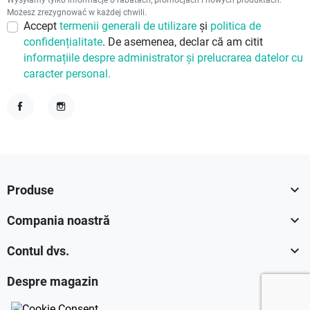
Możesz zrezygnować w każdej chwili.
Accept
termenii generali de utilizare
și
politica de
confidențialitate
. De asemenea, declar că am citit
informațiile despre administrator și prelucrarea datelor cu
caracter personal.
Facebook
Instagram

Produse

Compania noastră

Contul dvs.

Despre magazin