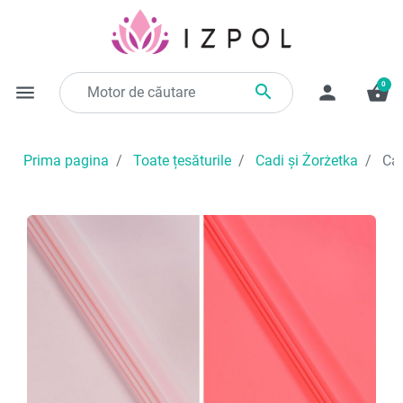
0

menu
person
shopping_basket
Prima pagina
Toate țesăturile
Cadi și Żorżetka
Cad