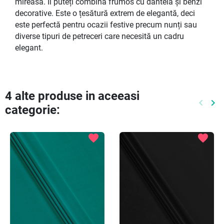
mireasă. Îl puteți combina frumos cu dantelă și benzi
decorative. Este o țesătură extrem de elegantă, deci
este perfectă pentru ocazii festive precum nunți sau
diverse tipuri de petreceri care necesită un cadru
elegant.
4 alte produse in aceeasi
keyboard_arrow_left
keyboard_arrow_right
categorie:
Preced
Ur
favorite
favorite