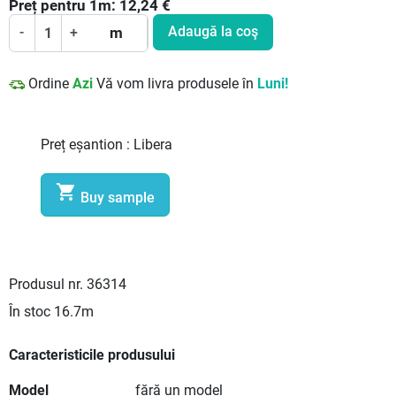
Preț pentru
1
m:
12,24
€
Adaugă la coş
-
+
m
Ordine
Azi
Vă vom livra produsele în
Luni!
Preț eșantion :
Libera

Buy sample
Produsul nr.
36314
În stoc
16.7m
Caracteristicile produsului
Model
fără un model