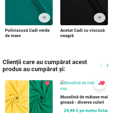
visibility
visibility
Poliviscoză Cadi verde
Acetat Cadi cu viscoză
de mare
neagră
Clienții care au cumpărat acest
keyboard_arrow_left
keyboard_arrow_right
produs au cumpărat și:
Preced
Ur
favorite
favorite
visibility
Muselină de mătase mai
groasă - diverse culori
24,48 €
pe metru liniar