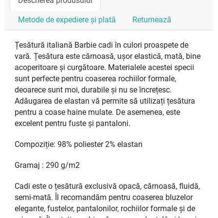
Descrierea produsului
Metode de expediere și plată
Returnează
Țesătură italiană Barbie cadi în culori proaspete de
vară. Țesătura este cărnoasă, ușor elastică, mată, bine
acoperitoare și curgătoare. Materialele acestei specii
sunt perfecte pentru coaserea rochiilor formale,
deoarece sunt moi, durabile și nu se încrețesc.
Adăugarea de elastan vă permite să utilizați țesătura
pentru a coase haine mulate. De asemenea, este
excelent pentru fuste și pantaloni.
Compoziție: 98% poliester 2% elastan
Gramaj : 290 g/m2
Cadi este o țesătură exclusivă opacă, cărnoasă, fluidă,
semi-mată. Îl recomandăm pentru coaserea bluzelor
elegante, fustelor, pantalonilor, rochiilor formale și de