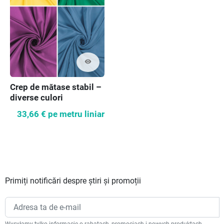
visibility
Crep de mătase stabil –
diverse culori
33,66 €
pe metru liniar
Primiți notificări despre știri și promoții
Wysyłamy tylko informacje o rabatach, promocjach i nowych produktach.