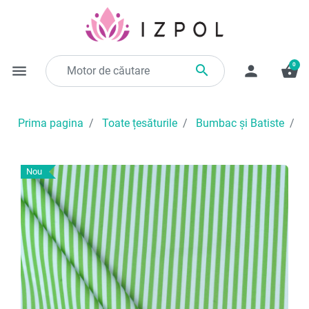
0

menu
person
shopping_basket
Prima pagina
Toate țesăturile
Bumbac și Batiste
B
Nou