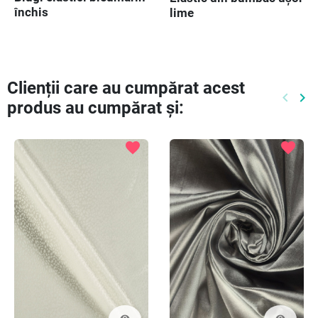
închis
lime
Clienții care au cumpărat acest
keyboard_arrow_left
keyboard_arrow_right
produs au cumpărat și:
Preced
Ur
favorite
favorite