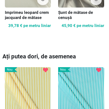
visibility
visibility
Imprimeu leopard crem
Șunt de mătase de
jacquard de mătase
cenușă
39,78 €
pe metru liniar
45,90 €
pe metru liniar
Ați putea dori, de asemenea
favorite
favorite
Nou
Nou