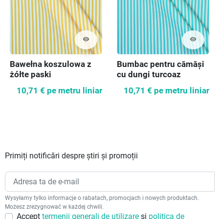
visibility
visibility
Bawełna koszulowa z
Bumbac pentru cămăși
żółte paski
cu dungi turcoaz
10,71 €
pe metru liniar
10,71 €
pe metru liniar
Primiți notificări despre știri și promoții
Wysyłamy tylko informacje o rabatach, promocjach i nowych produktach.
Możesz zrezygnować w każdej chwili.
Accept
termenii generali de utilizare
și
politica de