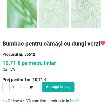
Bumbac pentru cămăși cu dungi verzi
favorite
Produsul nr.
56612
10,71 €
pe metru liniar
Cu TVA
Preț pentru
1
m:
10,71
€
Adaugă la coş
-
+
m
Ordine
Azi
Vă vom livra produsele în
Luni!