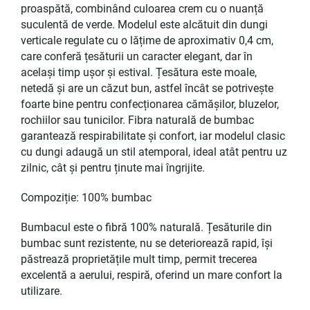
proaspătă, combinând culoarea crem cu o nuanță
suculentă de verde. Modelul este alcătuit din dungi
verticale regulate cu o lățime de aproximativ 0,4 cm,
care conferă țesăturii un caracter elegant, dar în
același timp ușor și estival. Țesătura este moale,
netedă și are un căzut bun, astfel încât se potrivește
foarte bine pentru confecționarea cămășilor, bluzelor,
rochiilor sau tunicilor. Fibra naturală de bumbac
garantează respirabilitate și confort, iar modelul clasic
cu dungi adaugă un stil atemporal, ideal atât pentru uz
zilnic, cât și pentru ținute mai îngrijite.
Compoziție: 100% bumbac
Bumbacul este o fibră 100% naturală. Țesăturile din
bumbac sunt rezistente, nu se deteriorează rapid, își
păstrează proprietățile mult timp, permit trecerea
excelentă a aerului, respiră, oferind un mare confort la
utilizare.