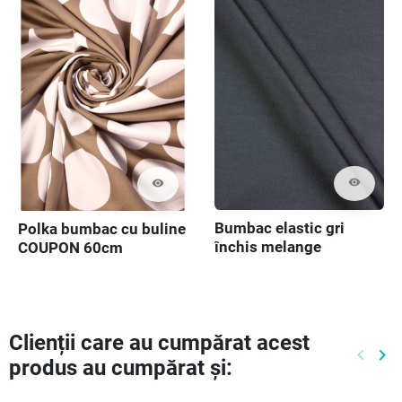
visibility
visibility
Bumbac elastic gri
Polka bumbac cu buline
închis melange
COUPON 60cm
Clienții care au cumpărat acest
keyboard_arrow_left
keyboard_arrow_right
produs au cumpărat și:
Preced
Ur