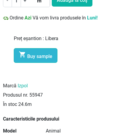
Adaugă la coş
-
+
m
Ordine
Azi
Vă vom livra produsele în
Luni!
Preț eșantion :
Libera

Buy sample
Marcă
Izpol
Produsul nr.
55947
În stoc
24.6m
Caracteristicile produsului
Model
Animal