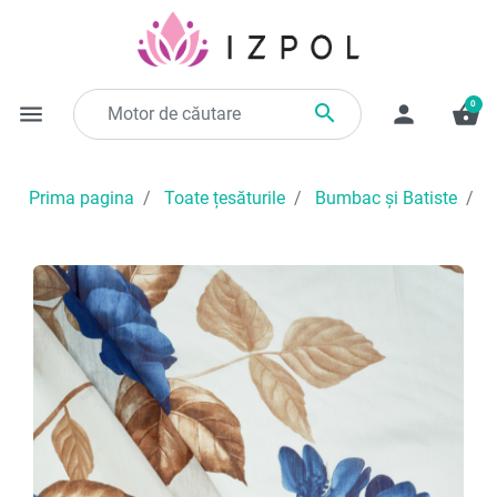
0

menu
person
shopping_basket
Prima pagina
Toate țesăturile
Bumbac și Batiste
V