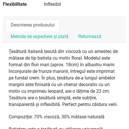
Flexibilitate
Inflexibil
Descrierea produsului
Metode de expediere și plată
Returnează
Țesătură italiană țesută din viscoză cu un amestec de
mătase de tip batista cu motiv floral. Modelul este
format din flori mari (aprox. 18cm) în albastru marin
înconjurate de frunze maronii, întregul este imprimat
pe fundal crem. În plus, țesătura de-a lungul ambelor
margini este finisată cu un chenar decorativ cu un
motiv cu imprimeu leopard, are o lățime de 23 cm.
Țesătura are o țesătură simplă, este subțire,
transparentă și inflexibilă. Perfect pentru căldura verii.
Compoziție: 70% viscoză, 30% mătase naturală