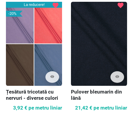
favorite
favorite
La reducere!
-20%
visibility
visibility
Țesătură tricotată cu
Pulover bleumarin din
nervuri - diverse culori
lână
3,92 €
pe metru liniar
21,42 €
pe metru liniar