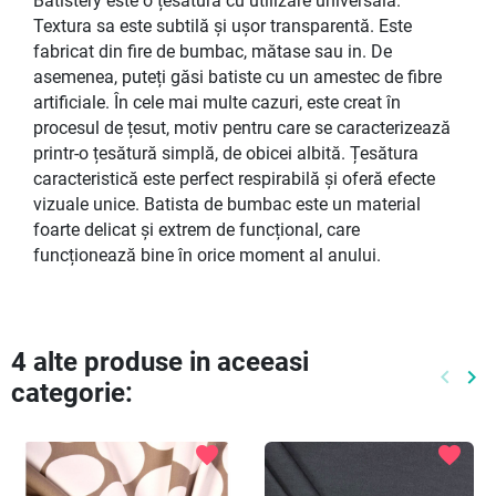
Batistery este o țesătură cu utilizare universală.
Textura sa este subtilă și ușor transparentă. Este
fabricat din fire de bumbac, mătase sau in. De
asemenea, puteți găsi batiste cu un amestec de fibre
artificiale. În cele mai multe cazuri, este creat în
procesul de țesut, motiv pentru care se caracterizează
printr-o țesătură simplă, de obicei albită. Țesătura
caracteristică este perfect respirabilă și oferă efecte
vizuale unice. Batista de bumbac este un material
foarte delicat și extrem de funcțional, care
funcționează bine în orice moment al anului.
4 alte produse in aceeasi
keyboard_arrow_left
keyboard_arrow_right
categorie:
Preced
Ur
favorite
favorite