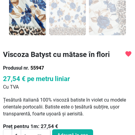
Viscoza Batyst cu mătase în flori
favorite
Produsul nr.
55947
27,54 €
pe metru liniar
Cu TVA
Țesătură italiană 100% viscoză batiste în violet cu modele
orientale portocalii. Batiste este o țesătură subțire, ușor
transparentă, foarte ușoară și aerisită.
Preț pentru
1
m:
27,54
€