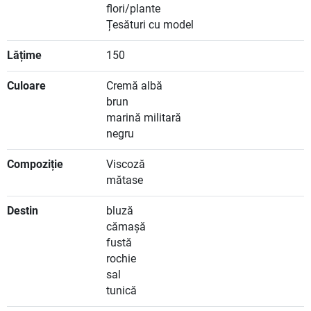
flori/plante
Țesături cu model
Lățime
150
Culoare
Cremă albă
brun
marină militară
negru
Compoziție
Viscoză
mătase
Destin
bluză
cămașă
fustă
rochie
sal
tunică