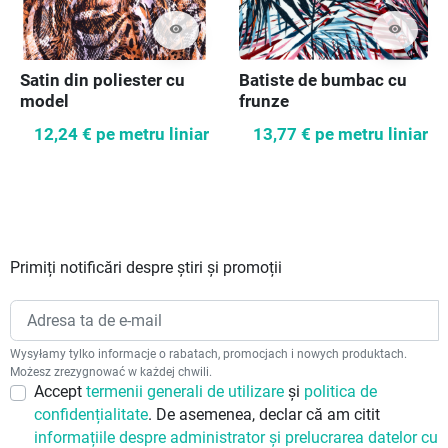
visibility
visibility
Satin din poliester cu
Batiste de bumbac cu
model
frunze
12,24 €
pe metru liniar
13,77 €
pe metru liniar
Primiți notificări despre știri și promoții
Wysyłamy tylko informacje o rabatach, promocjach i nowych produktach.
Możesz zrezygnować w każdej chwili.
Accept
termenii generali de utilizare
și
politica de
confidențialitate
. De asemenea, declar că am citit
informațiile despre administrator și prelucrarea datelor cu