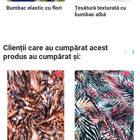
Bumbac elastic cu flori
Țesătură texturată cu
bumbac albă
Clienții care au cumpărat acest
keyboard_arrow_left
keyboard_arrow_right
produs au cumpărat și:
Preced
Ur
favorite
favorite