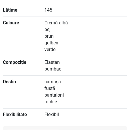
Lățime
145
Culoare
Cremă albă
bej
brun
galben
verde
Compoziție
Elastan
bumbac
Destin
cămașă
fustă
pantaloni
rochie
Flexibilitate
Flexibil