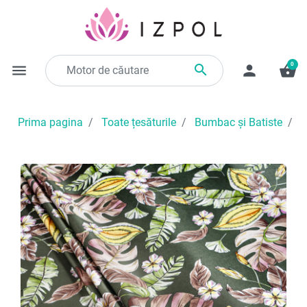
0

menu
person
shopping_basket
Prima pagina
Toate țesăturile
Bumbac și Batiste
F