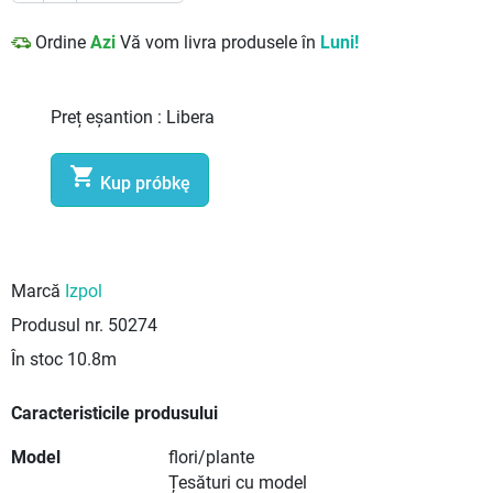
Ordine
Azi
Vă vom livra produsele în
Luni!
Preț eșantion :
Libera

Kup próbkę
Marcă
Izpol
Produsul nr.
50274
În stoc
10.8m
Caracteristicile produsului
Model
flori/plante
Țesături cu model