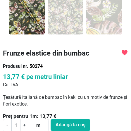
Frunze elastice din bumbac
favorite
Produsul nr.
50274
13,77 €
pe metru liniar
Cu TVA
Țesătură italiană de bumbac în kaki cu un motiv de frunze și
flori exotice.
Preț pentru
1
m:
13,77
€
Adaugă la coş
-
+
m