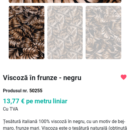
Viscoză în frunze - negru
favorite
Produsul nr.
50255
13,77 €
pe metru liniar
Cu TVA
Țesătură italiană 100% viscoză în negru, cu un motiv de bej-
maro, frunze mari. Viscoza este o țesătură naturală (obținută