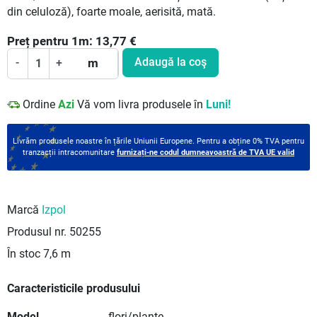
din celuloză), foarte moale, aerisită, mată.
Preț pentru
1
m:
13,77
€
Adaugă la coş
-
+
m
Ordine
Azi
Vă vom livra produsele în
Luni!
Livrăm produsele noastre în țările Uniunii Europene. Pentru a obține 0% TVA pentru
tranzacții intracomunitare
furnizați-ne codul dumneavoastră de TVA UE valid
Marcă
Izpol
Produsul nr.
50255
În stoc
7,6 m
Caracteristicile produsului
Model
flori/plante