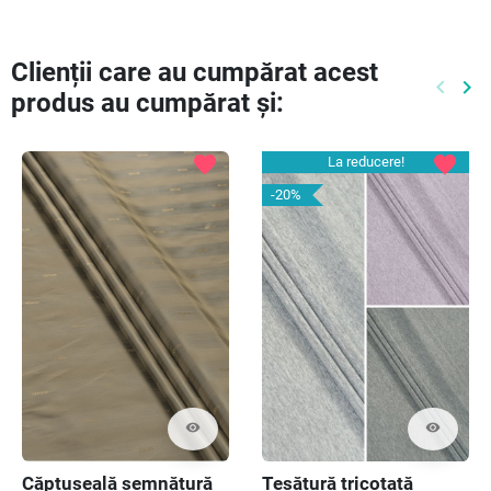
Clienții care au cumpărat acest
keyboard_arrow_left
keyboard_arrow_right
produs au cumpărat și:
Preced
Ur
favorite
favorite
La reducere!
-20%
visibility
visibility
Căptușeală semnătură
Țesătură tricotată