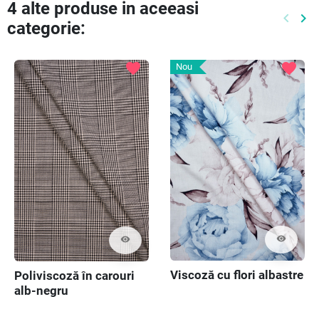
4 alte produse in aceeasi
keyboard_arrow_left
keyboard_arrow_right
categorie:
Preced
Ur
favorite
favorite
Nou
visibility
visibility
Viscoză cu flori albastre
Poliviscoză în carouri
alb-negru