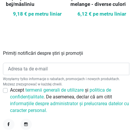
bej/măsliniu
melange - diverse culori
9,18 €
pe metru liniar
6,12 €
pe metru liniar
Primiți notificări despre știri și promoții
Wysyłamy tylko informacje o rabatach, promocjach i nowych produktach.
Możesz zrezygnować w każdej chwili.
Accept
termenii generali de utilizare
și
politica de
confidențialitate
. De asemenea, declar că am citit
informațiile despre administrator și prelucrarea datelor cu
caracter personal.
Facebook
Instagram