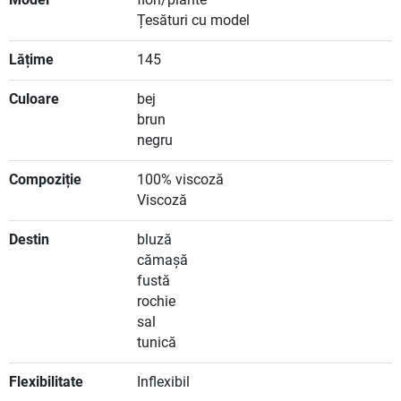
Țesături cu model
Lățime
145
Culoare
bej
brun
negru
Compoziție
100% viscoză
Viscoză
Destin
bluză
cămașă
fustă
rochie
sal
tunică
Flexibilitate
Inflexibil